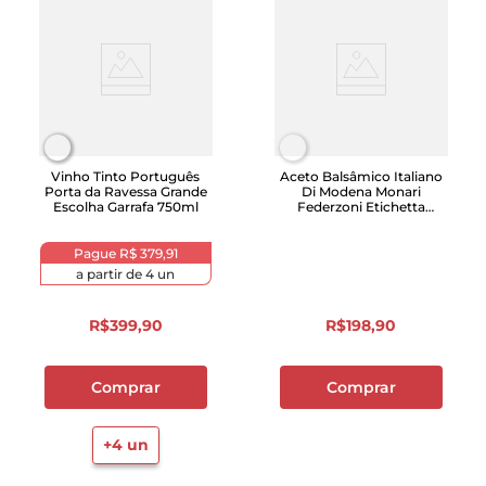
Vinho Tinto Português
Aceto Balsâmico Italiano
Porta da Ravessa Grande
Di Modena Monari
Escolha Garrafa 750ml
Federzoni Etichetta
Platino La Boníssima IGP
250ml
Pague
R$ 379,91
a partir de
4
un
R$
399
,
90
R$
198
,
90
Comprar
Comprar
+
4
un