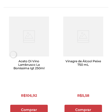
Aceto Di Vino
Vinagre de Álcool Peixe
Lambrusco La
750 mL
Boníssima Igt 250ml
R$
106
,
92
R$
5
,
58
Comprar
Comprar