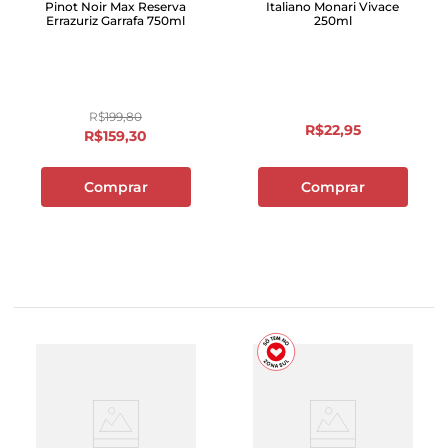
Pinot Noir Max Reserva
Italiano Monari Vivace
Errazuriz Garrafa 750ml
250ml
R$
199
,
80
R$
22
,
95
R$
159
,
30
Comprar
Comprar