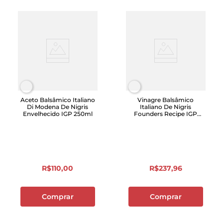
Aceto Balsâmico Italiano
Vinagre Balsâmico
Di Modena De Nigris
Italiano De Nigris
Envelhecido IGP 250ml
Founders Recipe IGP
250ml
R$
110
,
00
R$
237
,
96
Comprar
Comprar