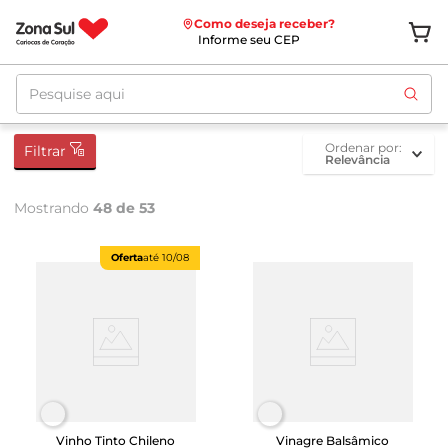
Como deseja receber?
Informe seu CEP
Pesquise aqui
ordenar por
Filtrar
Relevância
Mostrando
48 de 53
Oferta
até
10/08
Vinho Tinto Chileno
Vinagre Balsâmico