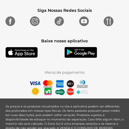
Siga Nossas Redes Sociais
Baixe nosso aplicativo
Meios de pagamento
Os preços e os produtos visualizados no site e aplicativo podem ser diferentes
dos praticados em nossas lojas físicas. Os itens pesáveis possuem peso médio
em suas descrições, pois podem sofrer variação. Produtos sujeitos à
disponibilidade de estoque no momento da separação. Caso falte algum item, o
mesmo não será cobrado. O Zona Sul é uma empresa varejista e se reserva o
direito de não vender por atacado. A VENDA E O CONSUMO DE BEBIDAS