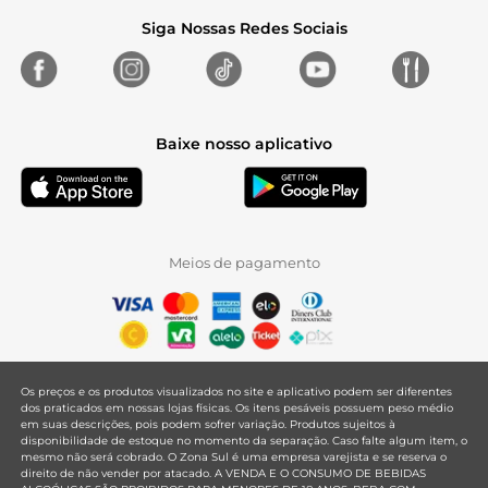
Siga Nossas Redes Sociais
Baixe nosso aplicativo
Meios de pagamento
Os preços e os produtos visualizados no site e aplicativo podem ser diferentes
dos praticados em nossas lojas físicas. Os itens pesáveis possuem peso médio
em suas descrições, pois podem sofrer variação. Produtos sujeitos à
disponibilidade de estoque no momento da separação. Caso falte algum item, o
mesmo não será cobrado. O Zona Sul é uma empresa varejista e se reserva o
direito de não vender por atacado. A VENDA E O CONSUMO DE BEBIDAS