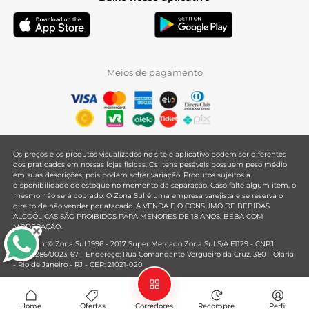
Meios de pagamento
Os preços e os produtos visualizados no site e aplicativo podem ser diferentes
dos praticados em nossas lojas físicas. Os itens pesáveis possuem peso médio
em suas descrições, pois podem sofrer variação. Produtos sujeitos à
disponibilidade de estoque no momento da separação. Caso falte algum item, o
mesmo não será cobrado. O Zona Sul é uma empresa varejista e se reserva o
direito de não vender por atacado. A VENDA E O CONSUMO DE BEBIDAS
ALCOÓLICAS SÃO PROIBIDOS PARA MENORES DE 18 ANOS. BEBA COM
MODERAÇÃO.
Copyright© Zona Sul 1996 - 2017 Super Mercado Zona Sul S/A F1129 - CNPJ:
33.381.286/0023-67 - Endereço: Rua Comandante Vergueiro da Cruz, 380 - Olaria
- Rio de Janeiro - RJ - CEP: 21021-020
Mantido por
Home
Ofertas
Corredores
Recompre
Perfil