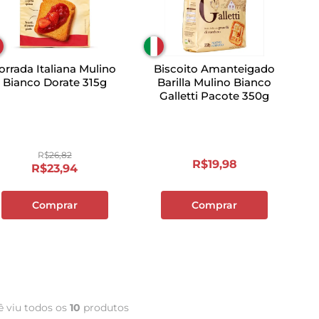
orrada Italiana Mulino
Biscoito Amanteigado
Bianco Dorate 315g
Barilla Mulino Bianco
Galletti Pacote 350g
R$
26
,
82
R$
19
,
98
R$
23
,
94
Comprar
Comprar
ê viu todos os
10
produtos