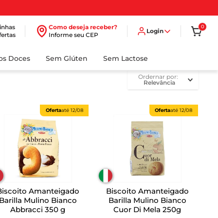
inhas
Como deseja receber?
0
Login
fertas
Informe seu CEP
dos Doces
Sem Glúten
Sem Lactose
ordernar por
Relevância
Oferta
até
12/08
Oferta
até
12/08
Biscoito Amanteigado
Biscoito Amanteigado
Barilla Mulino Bianco
Barilla Mulino Bianco
Abbracci 350 g
Cuor Di Mela 250g