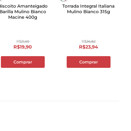
Biscoito Amanteigado
Torrada Integral Italiana
Barilla Mulino Bianco
Mulino Bianco 315g
Macine 400g
R$
21
,
69
R$
26
,
82
R$
19
,
90
R$
23
,
94
Comprar
Comprar