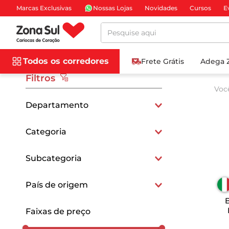
Marcas Exclusivas
Nossas Lojas
Novidades
Cursos
E
Pesquise aqui
Todos os corredores
Frete Grátis
Adega 
Filtros
Voc
Departamento
Mercearia e Gastronomia
Categoria
Pães e Bolos
Biscoitos e Snacks
Subcategoria
Torradas
Biscoitos Doces
País de origem
Italianos
Faixas de preço