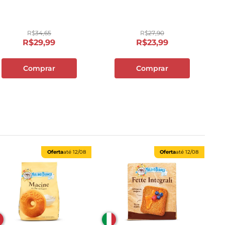
R$
34
,
65
R$
27
,
90
R$
29
,
99
R$
23
,
99
Comprar
Comprar
Oferta
até
12/08
Oferta
até
12/08