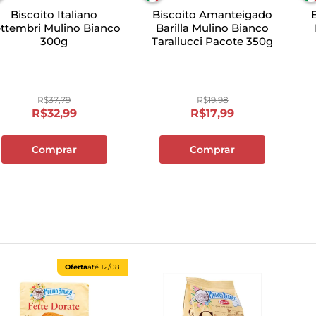
Biscoito Italiano
Biscoito Amanteigado
ttembri Mulino Bianco
Barilla Mulino Bianco
300g
Tarallucci Pacote 350g
R$
37
,
79
R$
19
,
98
R$
32
,
99
R$
17
,
99
Comprar
Comprar
Oferta
até
12/08