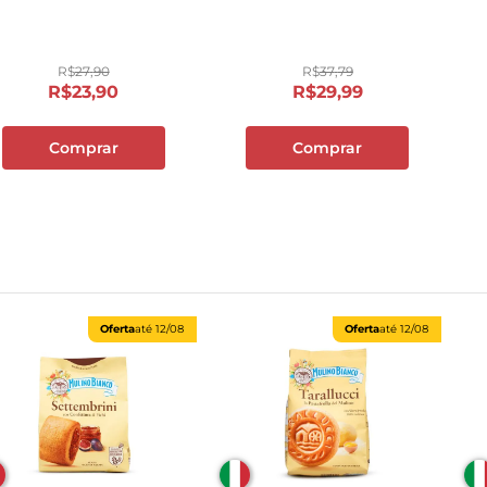
Recheio de Chocolate
10
º
papel toalha
Pacote 260 g
R$
27
,
90
R$
37
,
79
R$
23
,
90
R$
29
,
99
Comprar
Comprar
Oferta
até
12/08
Oferta
até
12/08