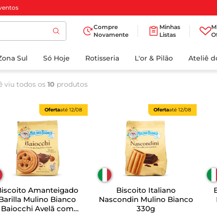
ventos
Compre
Minhas
M
Novamente
Listas
O
TERMOS MAIS
Zona Sul
Só Hoje
BUSCADOS
Rotisseria
L'or & Pilão
Ateliê 
1
º
cafe
ê viu todos os
10
produtos
2
º
papel higienico
3
º
manteiga
Oferta
até
12/08
Oferta
até
12/08
4
º
iogurte
5
º
detergente
6
º
azeite
7
º
leite
Biscoito Amanteigado
Biscoito Italiano
8
º
biscoito
Barilla Mulino Bianco
Nascondin Mulino Bianco
Baiocchi Avelã com
330g
9
º
chocolate