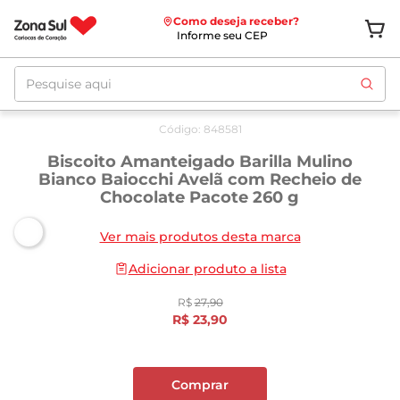
Como deseja receber?
Informe seu CEP
Pesquise aqui
Oferta
até
12/08
Código
:
848581
Biscoito Amanteigado Barilla Mulino
Bianco Baiocchi Avelã com Recheio de
Chocolate Pacote 260 g
Ver mais produtos desta marca
Adicionar produto a lista
R$
27
,
90
R$
23
,
90
Comprar