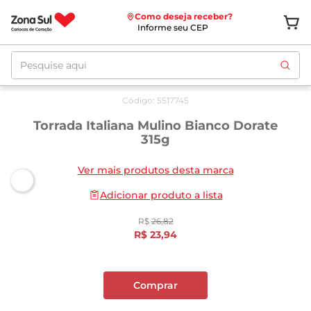
Como deseja receber?
Informe seu CEP
Pesquise aqui
Oferta
até
12/08
Código
:
5517745
Torrada Italiana Mulino Bianco Dorate
315g
Ver mais produtos desta marca
Adicionar produto a lista
R$
26
,
82
R$
23
,
94
Comprar