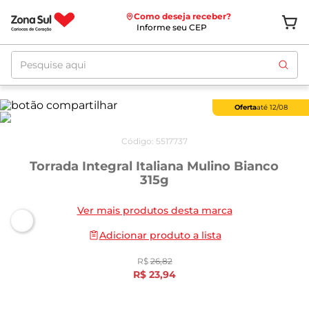
Como deseja receber?
Informe seu CEP
Pesquise aqui
Oferta
até
12/08
Código
:
5517737
Torrada Integral Italiana Mulino Bianco
315g
Ver mais produtos desta marca
Adicionar produto a lista
R$
26
,
82
R$
23
,
94