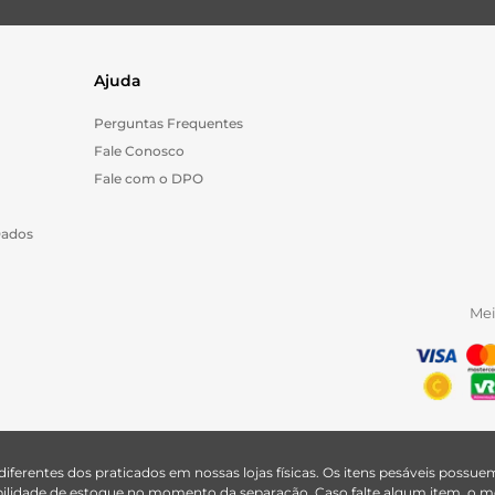
Ajuda
Perguntas Frequentes
Fale Conosco
Fale com o DPO
Dados
Me
 diferentes dos praticados em nossas lojas físicas. Os itens pesáveis poss
nibilidade de estoque no momento da separação. Caso falte algum item, o