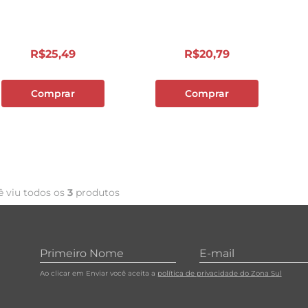
10
º
carne moida
R$
25
,
49
R$
20
,
79
Comprar
Comprar
ê viu todos os
3
produtos
Ao clicar em Enviar você aceita a
política de privacidade do Zona Sul