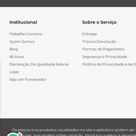
Institucional
Sobre o Serviço
Trabalhe Conosco
Entrega
Quem Somos
Troca e Devolução
Blog
Formas de Pagamento
66 Anos
Segurança e Privacidade
Declaração De Igualdade Salarial
Politica de Privacidade e de 
Lojas
Seja um Fornecedor
Os preços e os produtos visualizados no site e aplicativo podem ser
descrições, pois podem sofrer variação. Produtos sujeitos à dispo