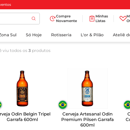
ventos
Compre
Minhas
M
Novamente
Listas
O
TERMOS MAIS
Zona Sul
Só Hoje
BUSCADOS
Rotisseria
L'or & Pilão
Ateliê 
1
º
cafe
ê viu todos os
3
produtos
2
º
iogurte
3
º
papel higienico
4
º
manteiga
5
º
azeite
6
º
detergente
7
º
leite
rveja Odin Belgin Tripel
Cerveja Artesanal Odin
C
8
º
biscoito
Garrafa 600ml
Premium Pilsen Garrafa
C
600ml
9
º
chocolate