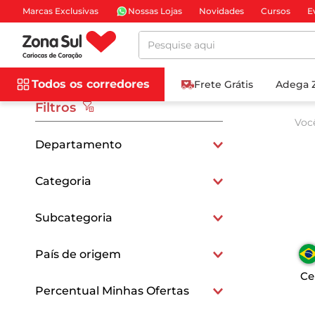
Marcas Exclusivas
Nossas Lojas
Novidades
Cursos
E
Pesquise aqui
Todos os corredores
Frete Grátis
Adega 
Filtros
Voc
Departamento
Vinhos e Cervejas
Categoria
Bebidas
Cervejas Artesanais
Subcategoria
Bebidas Alcoólicas
Pilsen
País de origem
Outros
Ce
Brasileiros
Percentual Minhas Ofertas
Cervejas Artesanais