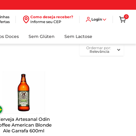
inhas
Como deseja receber?
0
Login
fertas
Informe seu CEP
dos Doces
Sem Glúten
Sem Lactose
ordernar por
Relevância
erveja Artesanal Odin
offee American Blonde
Ale Garrafa 600ml