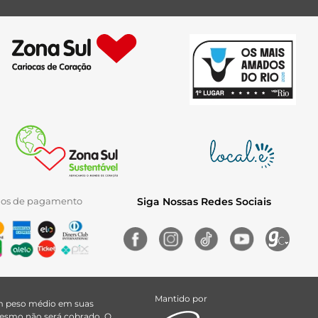
ios de pagamento
Siga Nossas Redes Sociais
Mantido por
uem peso médio em suas
 mesmo não será cobrado. O