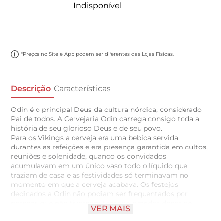
Indisponível
*Preços no Site e App podem ser diferentes das Lojas Físicas.
Descrição
Características
Odin é o principal Deus da cultura nórdica, considerado
Pai de todos. A Cervejaria Odin carrega consigo toda a
história de seu glorioso Deus e de seu povo.
Para os Vikings a cerveja era uma bebida servida
durantes as refeições e era presença garantida em cultos,
reuniões e solenidade, quando os convidados
acumulavam em um único vaso todo o líquido que
traziam de casa e as festividades só terminavam no
momento em que a cerveja acabava. Os festejos
dedicados a Odin não podiam ser frequentados por
pessoas que não tivessem tomado grandes doses de
VER MAIS
cerveja. Talvez por esse motivo, a maior honra que um