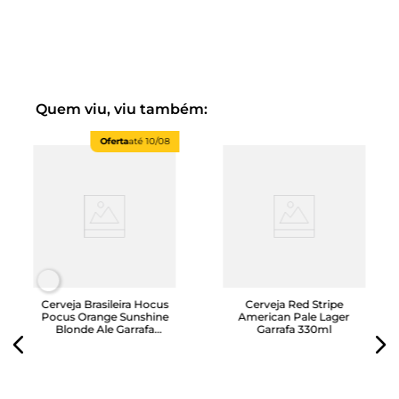
viking poderia ter é ser aceito no palácio de Odin para
beber cerveja à vontade. Entre no universo Viking!
Cerveja Odin Vienna Lager Garrafa 600ml
Esta é a bebida predileta de Odin para os
banquetes de longa duração. Apresenta amargor
Quem viu, viu também:
leve e intenso sabor adocidado de malte.
Oferta
até
10/08
IBU 22
EBC 24
Volume Alcoólico 5,5%
Cerveja Brasileira Hocus
Cerveja Red Stripe
Pocus Orange Sunshine
American Pale Lager
Blonde Ale Garrafa
Garrafa 330ml
500ml