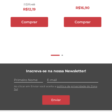
R$
17
,
48
R$
16
,
90
R$
12
,
19
Comprar
Comprar
Inscreva-se na nossa Newsletter!
Ao clicar em Enviar você aceita a
política de privacidade do Zona
Sul
Enviar