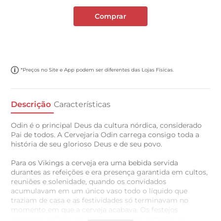
Comprar
*Preços no Site e App podem ser diferentes das Lojas Físicas.
Descrição
Características
Odin é o principal Deus da cultura nórdica, considerado
Pai de todos. A Cervejaria Odin carrega consigo toda a
história de seu glorioso Deus e de seu povo.
Para os Vikings a cerveja era uma bebida servida
durantes as refeições e era presença garantida em cultos,
reuniões e solenidade, quando os convidados
acumulavam em um único vaso todo o líquido que
traziam de casa e as festividades só terminavam no
momento em que a cerveja acabava. Os festejos
dedicados a Odin não podiam ser frequentados por