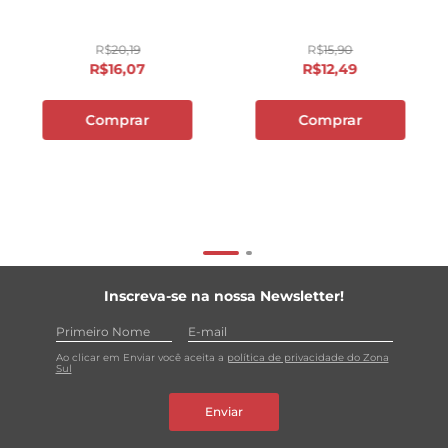
R$
20
,
19
R$
15
,
90
R$
16
,
07
R$
12
,
49
Comprar
Comprar
Inscreva-se na nossa Newsletter!
Ao clicar em Enviar você aceita a
política de privacidade do Zona
Sul
Enviar