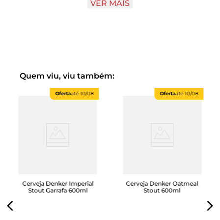
VER MAIS
pessoas que não tivessem tomado grandes doses de
cerveja. Talvez por esse motivo, a maior honra que um
viking poderia ter é ser aceito no palácio de Odin para
beber cerveja à vontade. Entre no universo Viking!
Cerveja apreciada por Odin no Café da manhã. Uma
cerveja clara onde o sabor e aroma de café verde
marcam presença.
Quem viu, viu também:
IBU 14
Oferta
até
10/08
Oferta
até
10/08
EBC 6
Cerveja Denker Imperial
Cerveja Denker Oatmeal
Stout Garrafa 600ml
Stout 600ml