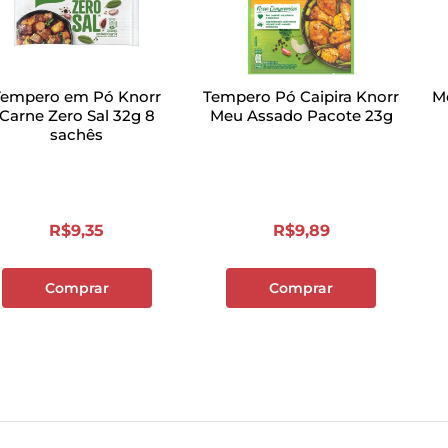
Tempero em Pó Knorr
Tempero Pó Caipira Knorr
M
Carne Zero Sal 32g 8
Meu Assado Pacote 23g
sachês
R$
9
,
35
R$
9
,
89
Comprar
Comprar