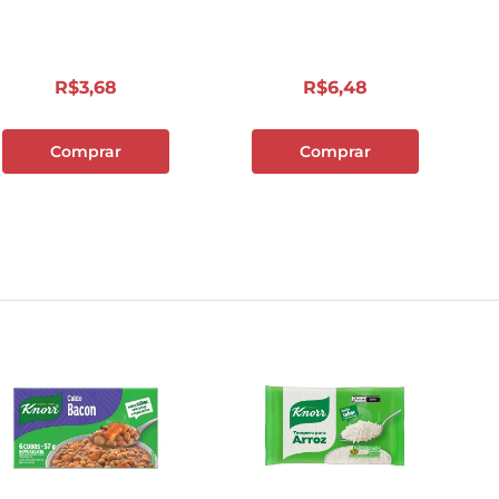
10
º
papel toalha
R$
3
,
68
R$
6
,
48
Comprar
Comprar