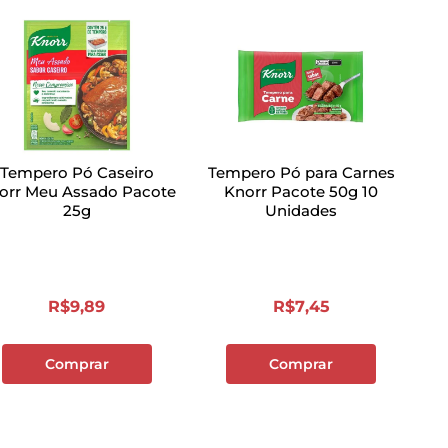
Tempero Pó Caseiro
Tempero Pó para Carnes
orr Meu Assado Pacote
Knorr Pacote 50g 10
25g
Unidades
R$
9
,
89
R$
7
,
45
Comprar
Comprar