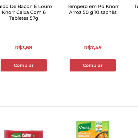
aldo De Bacon E Louro
Tempero em Pó Knorr
T
Knorr Caixa Com 6
Arroz 50 g 10 sachês
Tabletes 57g
R$
3
,
68
R$
7
,
45
Comprar
Comprar