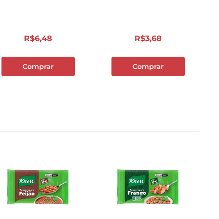
R$
6
,
48
R$
3
,
68
Comprar
Comprar