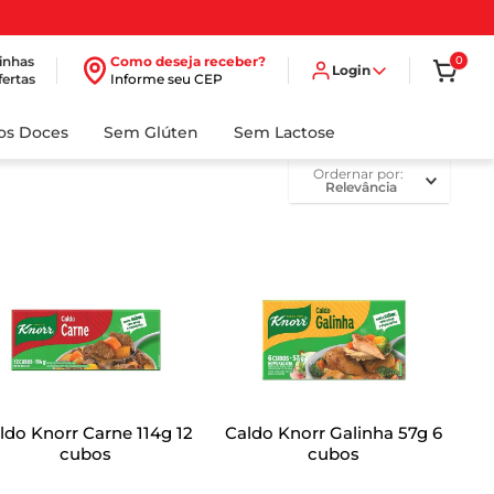
inhas
Como deseja receber?
0
Login
fertas
Informe seu CEP
dos Doces
Sem Glúten
Sem Lactose
ordernar por
Relevância
ldo Knorr Carne 114g 12
Caldo Knorr Galinha 57g 6
cubos
cubos