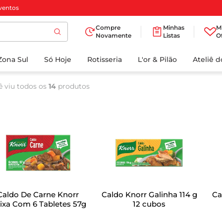
ventos
Compre
Minhas
M
Novamente
Listas
O
TERMOS MAIS
Zona Sul
Só Hoje
BUSCADOS
Rotisseria
L'or & Pilão
Ateliê 
1
º
cafe
ê viu todos os
14
produtos
2
º
papel higienico
3
º
manteiga
4
º
iogurte
5
º
detergente
6
º
azeite
7
º
leite
Caldo De Carne Knorr
Caldo Knorr Galinha 114 g
Ca
8
º
biscoito
ixa Com 6 Tabletes 57g
12 cubos
9
º
chocolate