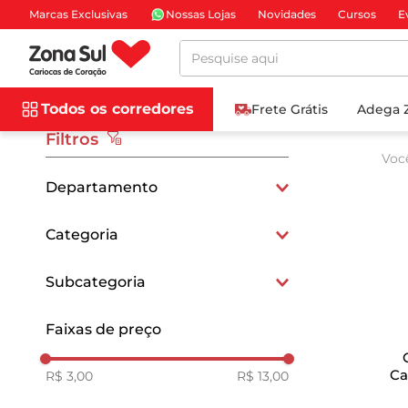
Marcas Exclusivas
Nossas Lojas
Novidades
Cursos
E
Pesquise aqui
Todos os corredores
Frete Grátis
Adega 
Filtros
Voc
Departamento
Mercearia e Gastronomia
Categoria
Vinagres, Molhos e Temperos
Subcategoria
Temperos Prontos
Faixas de preço
Molhos
Ca
R$ 3,00
R$ 13,00