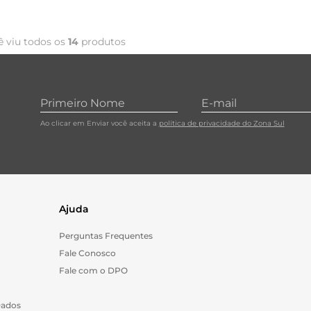
ê viu todos os
14
produtos
Ao clicar em Enviar você aceita a
política de privacidade do Zona Sul
Ajuda
Perguntas Frequentes
Fale Conosco
Fale com o DPO
Dados