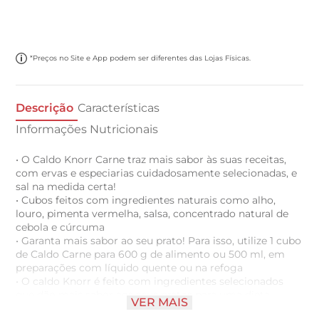
*Preços no Site e App podem ser diferentes das Lojas Físicas.
Descrição
Características
Informações Nutricionais
• O Caldo Knorr Carne traz mais sabor às suas receitas,
com ervas e especiarias cuidadosamente selecionadas, e
sal na medida certa!
• Cubos feitos com ingredientes naturais como alho,
louro, pimenta vermelha, salsa, concentrado natural de
cebola e cúrcuma
• Garanta mais sabor ao seu prato! Para isso, utilize 1 cubo
de Caldo Carne para 600 g de alimento ou 500 ml, em
preparações com líquido quente ou na refoga
• O caldo Knorr é feito com ingredientes selecionados
que dão mais sabor aos seus pratos para uma dieta
VER MAIS
balanceada e saborosa