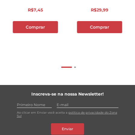
misture bem até dissolver e pronto! Não precisa
adicionar sal: os produtos foram desenvolvidos para
R$
7
,
45
R$
29
,
99
ajudar o seu dia a dia na cozinha e sua receita já contará
com todo o sabor e aroma de Knorr, com o sal na
medida. O nosso caldo é perfeito para temperar carne!
Comprar
Comprar
Que tal preparar uma deliciosa lasanha à bolonhesa ou
uma carne ensopada com o Caldo Carne? Os Caldos
Knorr são bons para você e bons para o planeta, uma vez
que possuem ingredientes cultivados respeitando o meio
ambiente, embalagem reciclável e são produzidos em
uma fábrica com zero emissão de gás carbônico!
Conheça toda a nossa linha de caldos Knorr, Mais Sabor e
Sal na Medida Certa!
Inscreva-se na nossa Newsletter!
Ao clicar em Enviar você aceita a
política de privacidade do Zona
Sul
Enviar