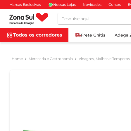
Marcas Exclusivas
Nossas Lojas
Novidades
Cursos
E
Pesquise aqui
Todos os corredores
Frete Grátis
Adega 
Mercearia e Gastronomia
Vinagres, Molhos e Temperos