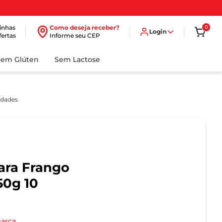
inhas
Como deseja receber?
0
Login
fertas
Informe seu CEP
Sem Glúten
Sem Lactose
idades
ara Frango
50g 10
marca