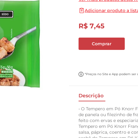
10
º
cebola
Adicionar produto a list
R$
7
,
45
Comprar
*Preços no Site e App podem ser di
Descrição
• O Tempero em Pó Knorr Fr
de panela ou filezinho de f
feito com ervas e especiari
Tempero em Pó Knorr Frang
salsa, páprica, coentro e com