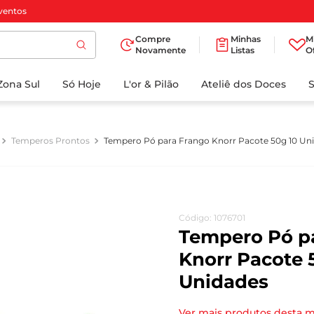
ventos
Compre
Minhas
M
Novamente
Listas
O
TERMOS MAIS
Zona Sul
Só Hoje
BUSCADOS
L'or & Pilão
Ateliê dos Doces
1
º
cafe
2
º
papel higienico
Temperos Prontos
Tempero Pó para Frango Knorr Pacote 50g 10 Un
3
º
iogurte
4
º
manteiga
5
º
detergente
Código
:
1076701
6
º
azeite
Tempero Pó p
7
º
biscoito
Knorr Pacote 
Unidades
8
º
leite
9
º
chocolate
Ver mais produtos desta 