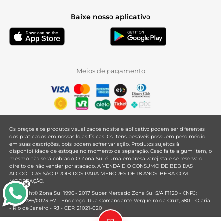
Baixe nosso aplicativo
Meios de pagamento
Os preços e os produtos visualizados no site e aplicativo podem ser diferentes
dos praticados em nossas lojas físicas. Os itens pesáveis possuem peso médio
em suas descrições, pois podem sofrer variação. Produtos sujeitos à
disponibilidade de estoque no momento da separação. Caso falte algum item, o
mesmo não será cobrado. O Zona Sul é uma empresa varejista e se reserva o
direito de não vender por atacado. A VENDA E O CONSUMO DE BEBIDAS
ALCOÓLICAS SÃO PROIBIDOS PARA MENORES DE 18 ANOS. BEBA COM
MODERAÇÃO.
Copyright© Zona Sul 1996 - 2017 Super Mercado Zona Sul S/A F1129 - CNPJ:
33.381.286/0023-67 - Endereço: Rua Comandante Vergueiro da Cruz, 380 - Olaria
- Rio de Janeiro - RJ - CEP: 21021-020
Mantido por