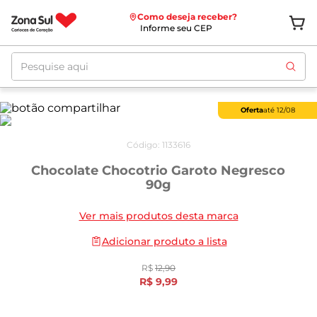
Como deseja receber?
Informe seu CEP
Pesquise aqui
Oferta
até
12/08
Código
:
1133616
Chocolate Chocotrio Garoto Negresco
90g
Ver mais produtos desta marca
Adicionar produto a lista
R$
12
,
90
R$
9
,
99