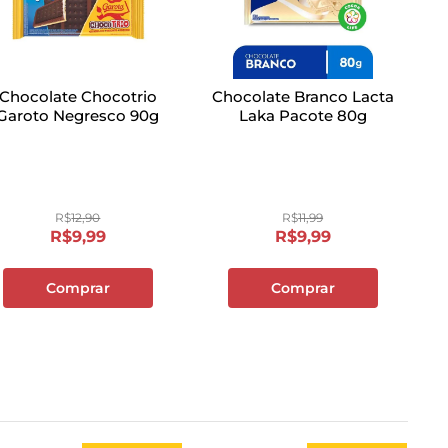
Chocolate Chocotrio
Chocolate Branco Lacta
Garoto Negresco 90g
Laka Pacote 80g
R$
12
,
90
R$
11
,
99
R$
9
,
99
R$
9
,
99
Comprar
Comprar