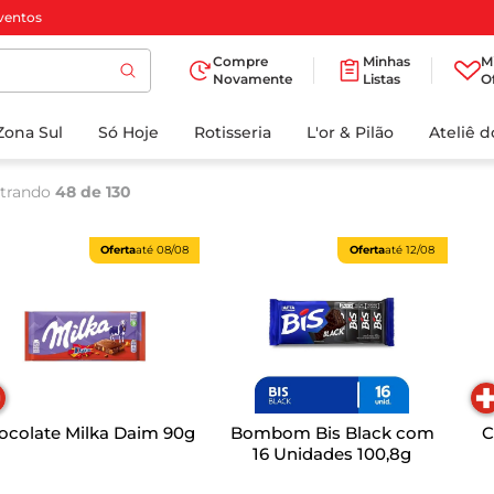
ventos
Compre
Minhas
M
Novamente
Listas
O
TERMOS MAIS
Zona Sul
Só Hoje
BUSCADOS
Rotisseria
L'or & Pilão
Ateliê 
1
º
cafe
trando
48 de 130
2
º
papel higienico
3
º
manteiga
Oferta
até
08/08
Oferta
até
12/08
4
º
iogurte
5
º
detergente
6
º
azeite
7
º
leite
ocolate Milka Daim 90g
Bombom Bis Black com
C
8
º
biscoito
16 Unidades 100,8g
9
º
chocolate