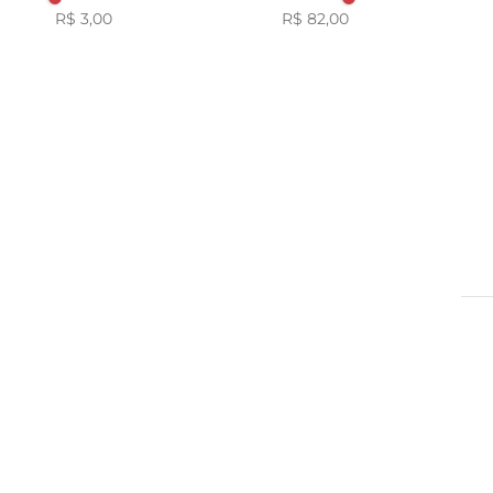
R$ 3,00
Suiça
R$ 82,00
HERSHEYS
Suiços
GAROTO
FERRERO ROCHER
CLASSIC
TWIX
DR OETKER
SNICKERS
Serenata de Amor
NISSIN
MILKA
CHOCOLATES GAROTO
Baton
BACI