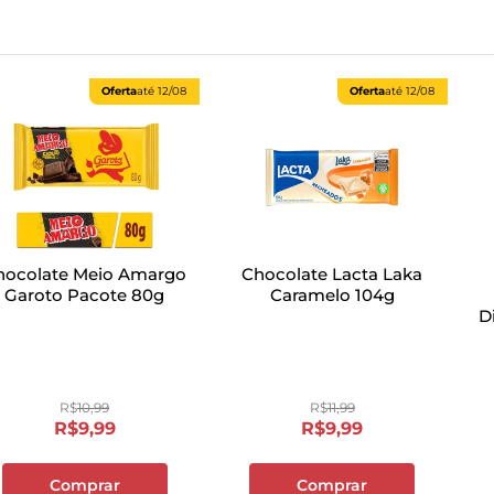
Oferta
até
12/08
Oferta
até
12/08
hocolate Meio Amargo
Chocolate Lacta Laka
Garoto Pacote 80g
Caramelo 104g
D
R$
10
,
99
R$
11
,
99
R$
9
,
99
R$
9
,
99
Comprar
Comprar