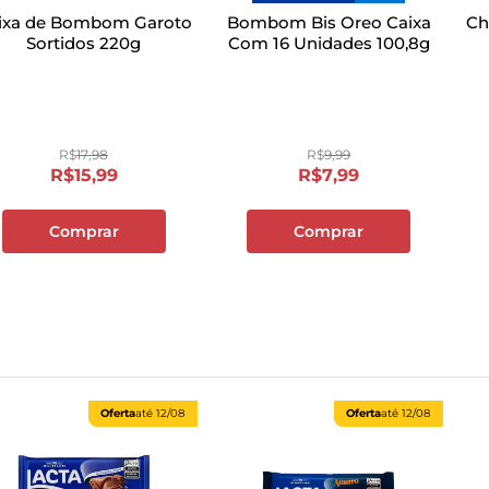
ixa de Bombom Garoto
Bombom Bis Oreo Caixa
Ch
Sortidos 220g
Com 16 Unidades 100,8g
R$
17
,
98
R$
9
,
99
R$
15
,
99
R$
7
,
99
Comprar
Comprar
Oferta
até
12/08
Oferta
até
12/08