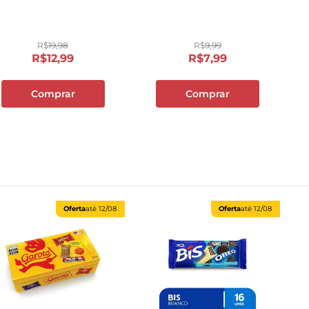
10
º
papel toalha
R$
19
,
98
R$
9
,
99
R$
12
,
99
R$
7
,
99
Comprar
Comprar
Oferta
até
12/08
Oferta
até
12/08