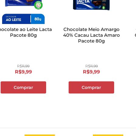
ocolate ao Leite Lacta
Chocolate Meio Amargo
Pacote 80g
40% Cacau Lacta Amaro
Pacote 80g
R$
11
,
99
R$
11
,
99
R$
9
,
99
R$
9
,
99
Comprar
Comprar