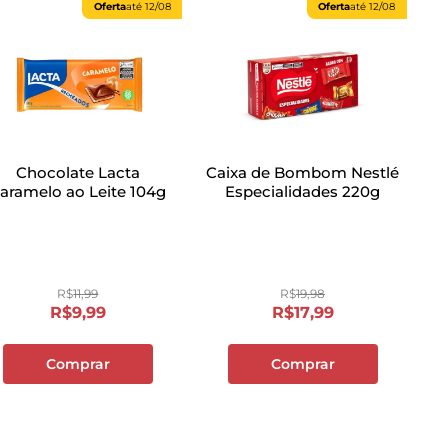
Oferta
até
12/08
Oferta
até
12/08
Chocolate Lacta
Caixa de Bombom Nestlé
aramelo ao Leite 104g
Especialidades 220g
R$
11
,
99
R$
19
,
98
R$
9
,
99
R$
17
,
99
Comprar
Comprar