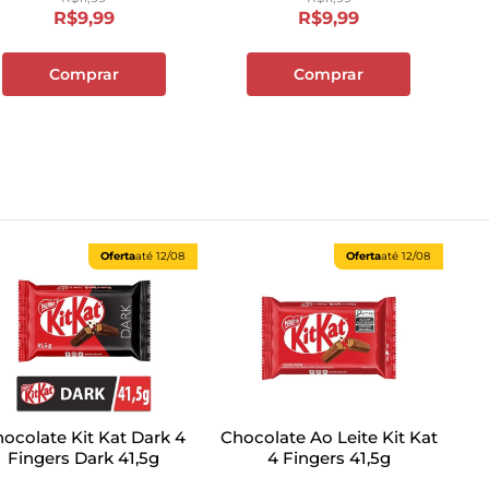
R$
9
,
99
R$
9
,
99
Comprar
Comprar
Oferta
até
12/08
Oferta
até
12/08
ocolate Kit Kat Dark 4
Chocolate Ao Leite Kit Kat
Fingers Dark 41,5g
4 Fingers 41,5g