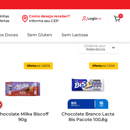
inhas
Como deseja receber?
0
Login
fertas
Informe seu CEP
dos Doces
Sem Glúten
Sem Lactose
ordenar por
Relevância
Oferta
até
08/08
Oferta
até
12/08
hocolate Milka Biscoff
Chocolate Branco Lacta
90g
Bis Pacote 100,8g