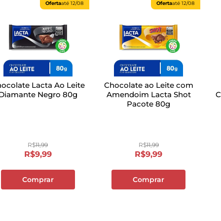
Oferta
até
12/08
Oferta
até
12/08
ocolate Lacta Ao Leite
Chocolate ao Leite com
Diamante Negro 80g
Amendoim Lacta Shot
C
Pacote 80g
R$
11
,
99
R$
11
,
99
R$
9
,
99
R$
9
,
99
Comprar
Comprar