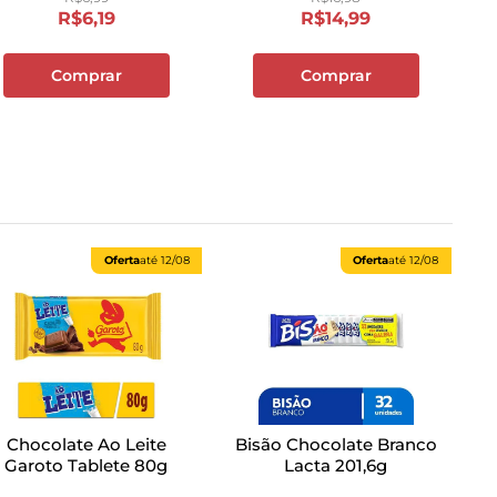
R$
6
,
19
R$
14
,
99
Comprar
Comprar
Oferta
até
12/08
Oferta
até
12/08
Chocolate Ao Leite
Bisão Chocolate Branco
Garoto Tablete 80g
Lacta 201,6g