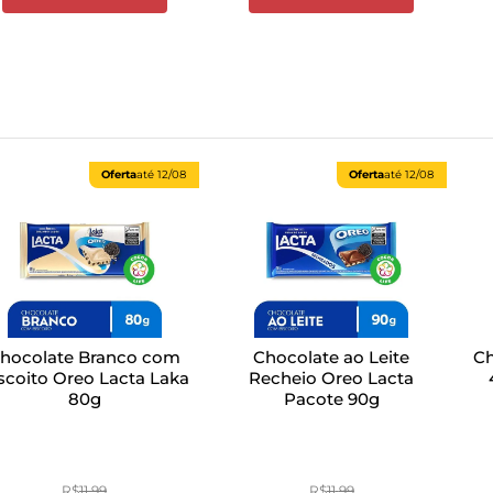
Oferta
até
12/08
Oferta
até
12/08
hocolate Branco com
Chocolate ao Leite
Ch
scoito Oreo Lacta Laka
Recheio Oreo Lacta
80g
Pacote 90g
R$
11
,
99
R$
11
,
99