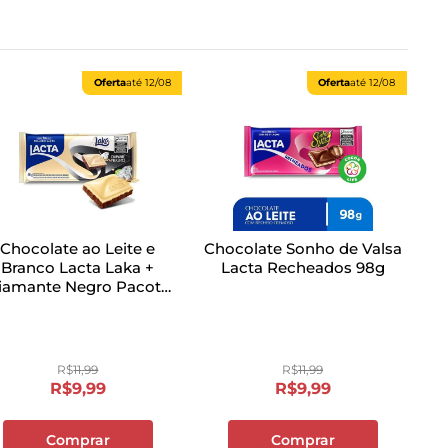
Oferta
até
12/08
Oferta
até
12/08
Chocolate ao Leite e
Chocolate Sonho de Valsa
Branco Lacta Laka +
Lacta Recheados 98g
iamante Negro Pacote
80g
R$
11
,
99
R$
11
,
99
R$
9
,
99
R$
9
,
99
Comprar
Comprar