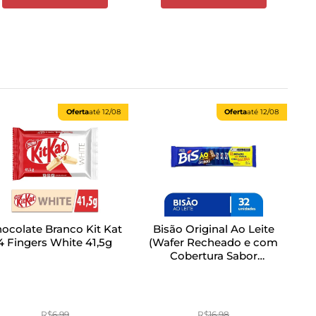
Oferta
até
12/08
Oferta
até
12/08
ocolate Branco Kit Kat
Bisão Original Ao Leite
4 Fingers White 41,5g
(Wafer Recheado e com
Cobertura Sabor
Chocolate Ao Leite) 201,6g
R$
6
,
99
R$
16
,
98