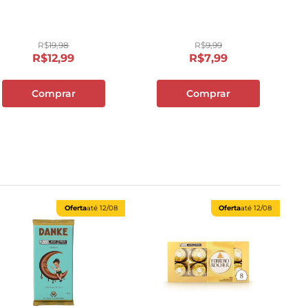
R$
19
,
98
R$
9
,
99
R$
12
,
99
R$
7
,
99
Comprar
Comprar
Oferta
até
12/08
Oferta
até
12/08