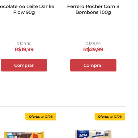
ocolate Ao Leite Danke
Ferrero Rocher Com 8
Flow 90g
Bombons 100g
R$
29
,
90
R$
38
,
90
R$
19
,
99
R$
29
,
99
Comprar
Comprar
Oferta
até
12/08
Oferta
até
12/08