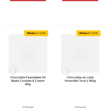
Oferta
até
12/08
Oferta
até
12/08
Chocolate Feastables Mr
Chocolate ao Leite
Beast Cookies & Cream
Holandês Tony's 180g
60g
R$
39
,
85
R$
54
,
90