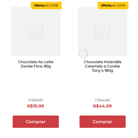
Oferta
até
12/08
Oferta
até
12/08
Chocolate Ao Leite
Chocolate Holandês
Danke Flow 90g
Caramelo e Cookie
Tony's 180g
R$
29
,
90
R$
54
,
90
R$
19
,
99
R$
44
,
99
Comprar
Comprar