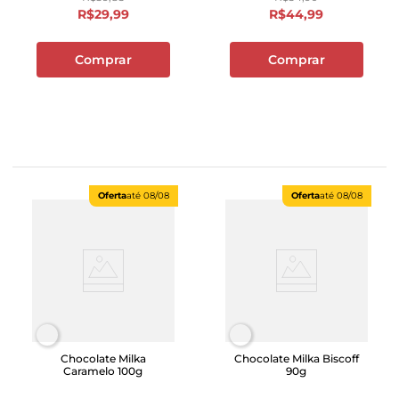
R$
29
,
99
R$
44
,
99
Comprar
Comprar
Oferta
até
08/08
Oferta
até
08/08
Chocolate Milka
Chocolate Milka Biscoff
Caramelo 100g
90g