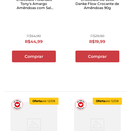
Tony's Amargo
Danke Flow Crocante de
Amêndoas com Sal
Amêndoas 90g
Marinho 180g
R$
54
,
90
R$
29
,
90
R$
44
,
99
R$
19
,
99
Comprar
Comprar
Oferta
até
12/08
Oferta
até
12/08