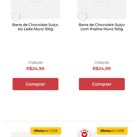
Barra de Chocolate Suíço
Barra de Chocolate Suíço
Ao Leite Munz 100g
com Praline Munz 100g
R$
36
,
90
R$
36
,
90
R$
24
,
99
R$
24
,
99
Comprar
Comprar
Oferta
até
12/08
Oferta
até
12/08