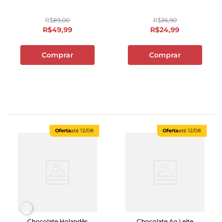
R$
89
,
00
R$
36
,
90
R$
49
,
99
R$
24
,
99
Comprar
Comprar
Oferta
até
12/08
Oferta
até
12/08
Chocolate Holandês
Chocolate Ao Leite