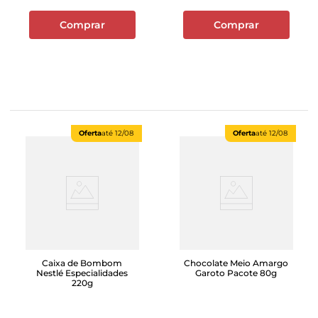
Comprar
Comprar
Oferta
até
12/08
Oferta
até
12/08
Caixa de Bombom
Chocolate Meio Amargo
Nestlé Especialidades
Garoto Pacote 80g
220g