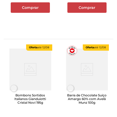
Comprar
Comprar
Oferta
até
12/08
Oferta
até
12/08
Bombons Sortidos
Barra de Chocolate Suíço
Italianos Gianduiotti
Amargo 60% com Avelã
Cristal Novi 195g
Munz 100g