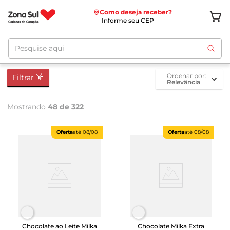
Como deseja receber?
Informe seu CEP
Pesquise aqui
ordenar por
Filtrar
Relevância
Mostrando
48 de 322
Oferta
até
08/08
Oferta
até
08/08
Chocolate ao Leite Milka
Chocolate Milka Extra