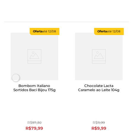
Oferta
até
12/08
Oferta
até
12/08
Bombom Italiano
Chocolate Lacta
Sortidos Baci Bijou 175g
Caramelo ao Leite 104g
R$
97
,
30
R$
11
,
99
R$
79
,
99
R$
9
,
99