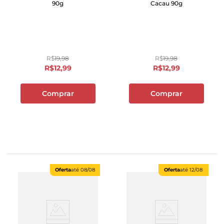
90g
Cacau 90g
R$
19
,
98
R$
19
,
98
R$
12
,
99
R$
12
,
99
Comprar
Comprar
Oferta
até
08/08
Oferta
até
12/08