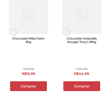
Chocolate Milka Daim
Chocolate Holandês
90g
Nougat Tony's 180g
R$
19
,
98
R$
54
,
90
R$
12
,
99
R$
44
,
99
Comprar
Comprar