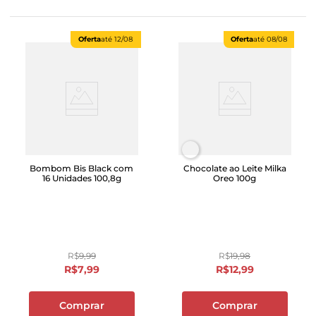
Oferta
até
12/08
Oferta
até
08/08
Bombom Bis Black com
Chocolate ao Leite Milka
16 Unidades 100,8g
Oreo 100g
R$
9
,
99
R$
19
,
98
R$
7
,
99
R$
12
,
99
Comprar
Comprar