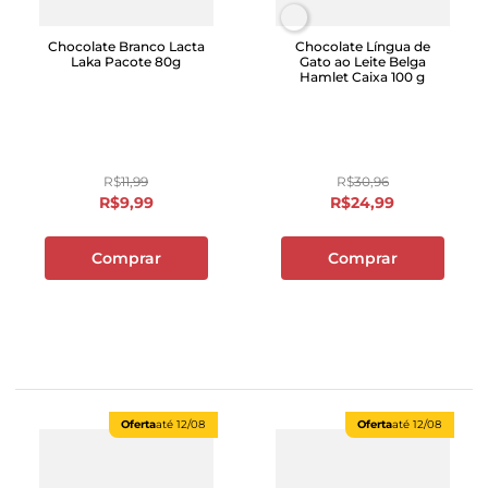
Chocolate Branco Lacta
Chocolate Língua de
Laka Pacote 80g
Gato ao Leite Belga
Hamlet Caixa 100 g
R$
11
,
99
R$
30
,
96
R$
9
,
99
R$
24
,
99
Comprar
Comprar
Oferta
até
12/08
Oferta
até
12/08