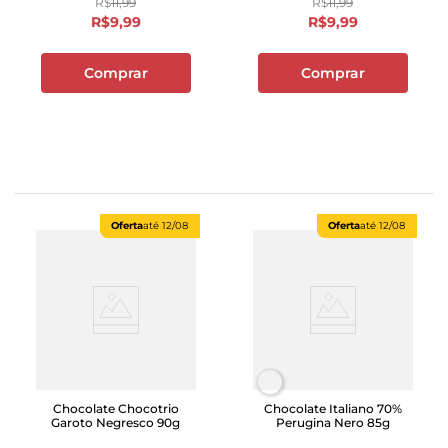
R$
11
,
99
R$
11
,
99
R$
9
,
99
R$
9
,
99
Comprar
Comprar
Oferta
até
12/08
Oferta
até
12/08
Chocolate Chocotrio
Chocolate Italiano 70%
Garoto Negresco 90g
Perugina Nero 85g