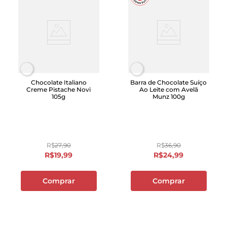
Chocolate Italiano
Barra de Chocolate Suíço
Creme Pistache Novi
Ao Leite com Avelã
105g
Munz 100g
R$
27
,
90
R$
36
,
90
R$
19
,
99
R$
24
,
99
Comprar
Comprar