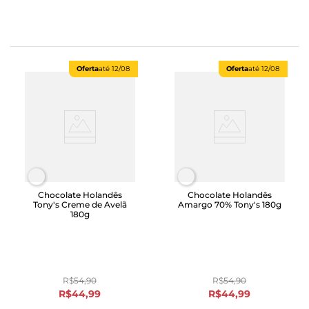
Oferta
até
12/08
Oferta
até
12/08
Chocolate Holandês
Chocolate Holandês
Tony's Creme de Avelã
Amargo 70% Tony's 180g
180g
R$
54
,
90
R$
54
,
90
R$
44
,
99
R$
44
,
99