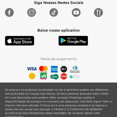
Siga Nossas Redes Sociais
Baixe nosso aplicativo
Meios de pagamento
Os preços e os produtos visualizados no site e aplicativo podem ser diferentes
dos praticados em nossas lojas físicas. Os itens pesáveis possuem peso médio
em suas descrições, pois podem sofrer variação. Produtos sujeitos à
disponibilidade de estoque no momento da separação. Caso falte algum item, o
mesmo não será cobrado. O Zona Sul é uma empresa varejista e se reserva o
direito de não vender por atacado. A VENDA E O CONSUMO DE BEBIDAS
ALCOÓLICAS SÃO PROIBIDOS PARA MENORES DE 18 ANOS. BEBA COM