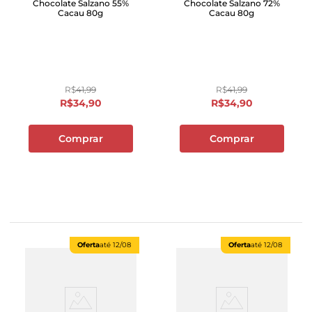
Chocolate Salzano 55%
Chocolate Salzano 72%
Cacau 80g
Cacau 80g
R$
41
,
99
R$
41
,
99
R$
34
,
90
R$
34
,
90
Comprar
Comprar
Oferta
até
12/08
Oferta
até
12/08