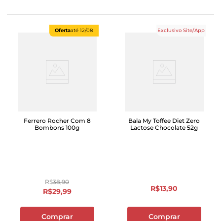
Oferta
até
12/08
Exclusivo Site/App
Ferrero Rocher Com 8
Bala My Toffee Diet Zero
Bombons 100g
Lactose Chocolate 52g
R$
38
,
90
R$
13
,
90
R$
29
,
99
Comprar
Comprar