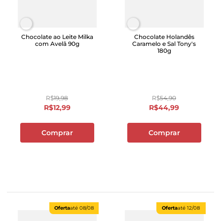
Chocolate ao Leite Milka
Chocolate Holandês
com Avelã 90g
Caramelo e Sal Tony's
180g
R$
19
,
98
R$
54
,
90
R$
12
,
99
R$
44
,
99
Comprar
Comprar
Oferta
até
08/08
Oferta
até
12/08