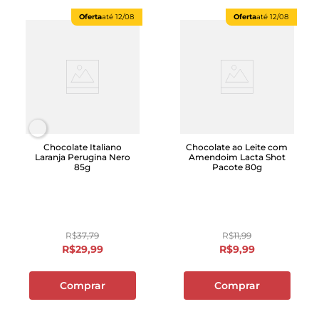
Oferta
até
12/08
Oferta
até
12/08
Chocolate Italiano
Chocolate ao Leite com
Laranja Perugina Nero
Amendoim Lacta Shot
85g
Pacote 80g
R$
37
,
79
R$
11
,
99
R$
29
,
99
R$
9
,
99
Comprar
Comprar