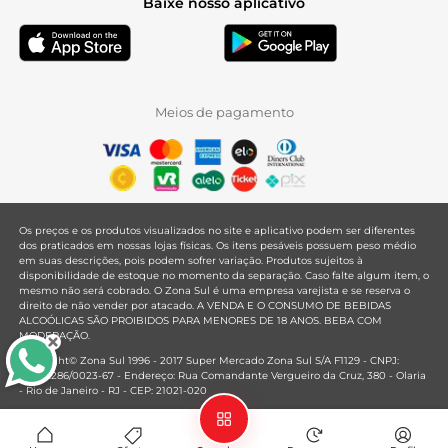
Baixe nosso aplicativo
Meios de pagamento
Os preços e os produtos visualizados no site e aplicativo podem ser diferentes
dos praticados em nossas lojas físicas. Os itens pesáveis possuem peso médio
em suas descrições, pois podem sofrer variação. Produtos sujeitos à
disponibilidade de estoque no momento da separação. Caso falte algum item, o
mesmo não será cobrado. O Zona Sul é uma empresa varejista e se reserva o
direito de não vender por atacado. A VENDA E O CONSUMO DE BEBIDAS
ALCOÓLICAS SÃO PROIBIDOS PARA MENORES DE 18 ANOS. BEBA COM
MODERAÇÃO.
Copyright© Zona Sul 1996 - 2017 Super Mercado Zona Sul S/A F1129 - CNPJ:
33.381.286/0023-67 - Endereço: Rua Comandante Vergueiro da Cruz, 380 - Olaria
- Rio de Janeiro - RJ - CEP: 21021-020
Mantido por