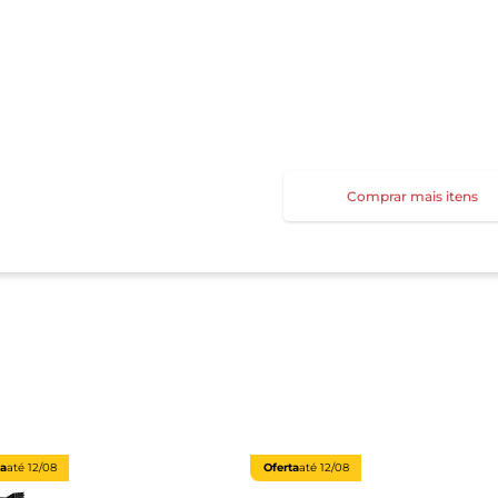
Comprar mais itens
ta
até
12/08
Oferta
até
12/08