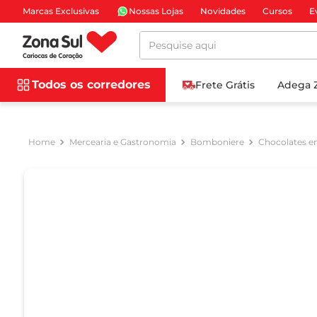
Marcas Exclusivas
Nossas Lojas
Novidades
Cursos
E
Pesquise aqui
Todos os corredores
Frete Grátis
Adega 
Mercearia e Gastronomia
Bomboniere
Chocolates e