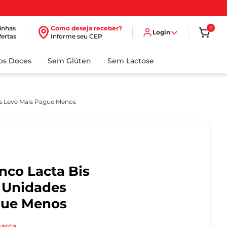
inhas
Como deseja receber?
0
Login
fertas
Informe seu CEP
dos Doces
Sem Glúten
Sem Lactose
es Leve Mais Pague Menos
nco Lacta Bis
 Unidades
gue Menos
marca