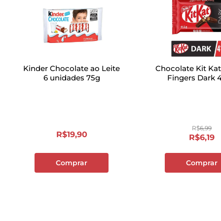
Kinder Chocolate ao Leite
Chocolate Kit Kat
6 unidades 75g
Fingers Dark 4
R$
6
,
99
R$
19
,
90
R$
6
,
19
Comprar
Comprar