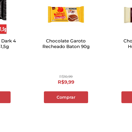
 Dark 4
Chocolate Garoto
Cho
1,5g
Recheado Baton 90g
H
R$
10
,
99
R$
9
,
99
Comprar