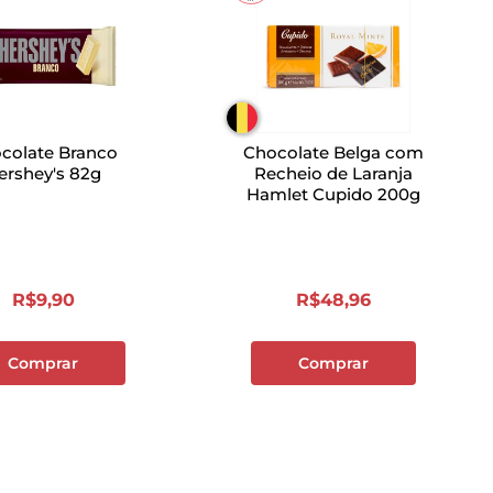
colate Branco
Chocolate Belga com
ershey's 82g
Recheio de Laranja
Hamlet Cupido 200g
R$
9
,
90
R$
48
,
96
Comprar
Comprar