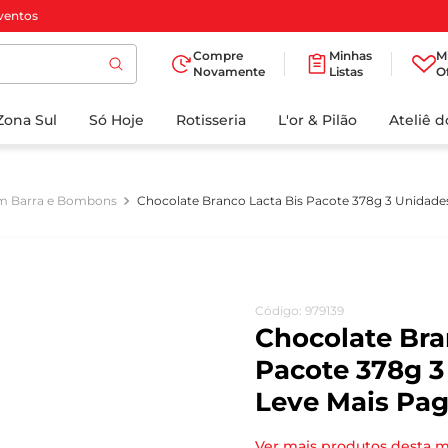
ventos
Compre
Minhas
M
Novamente
Listas
O
TERMOS MAIS
Zona Sul
Só Hoje
BUSCADOS
Rotisseria
L'or & Pilão
Ateliê 
1
º
cafe
2
º
iogurte
m Barra e Bombons
Chocolate Branco Lacta Bis Pacote 378g 3 Unidad
3
º
papel higienico
4
º
manteiga
5
º
azeite
Código
:
979139
6
º
detergente
Chocolate Bra
7
º
leite
Pacote 378g 3
Leve Mais Pa
8
º
biscoito
9
º
chocolate
Ver mais produtos desta 