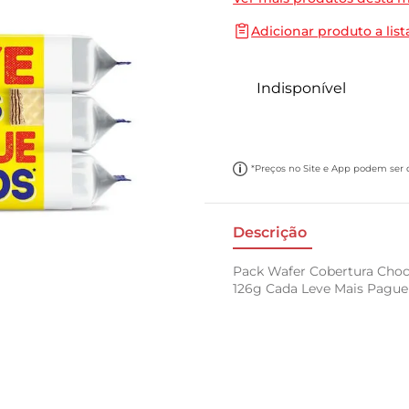
10
º
carne moida
Adicionar produto a list
Indisponível
*Preços no Site e App podem ser di
Descrição
Pack Wafer Cobertura Choc
126g Cada Leve Mais Pagu