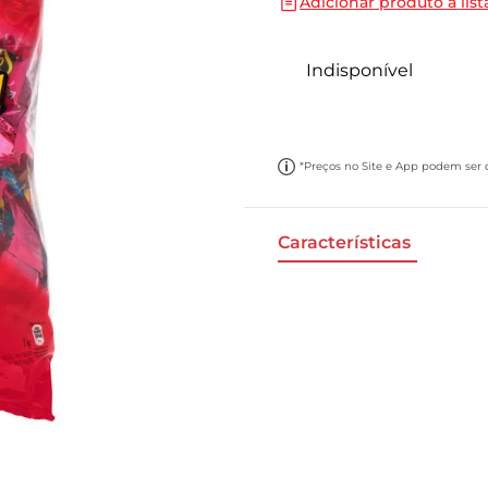
Adicionar produto a list
10
º
cebola
Indisponível
*Preços no Site e App podem ser di
Características