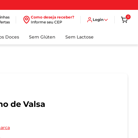
inhas
Como deseja receber?
0
Login
fertas
Informe seu CEP
dos Doces
Sem Glúten
Sem Lactose
o de Valsa
marca