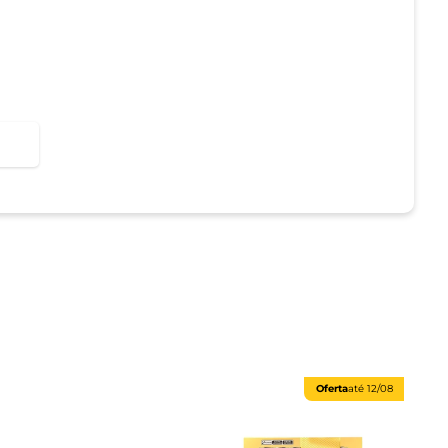
Oferta
até
12/08