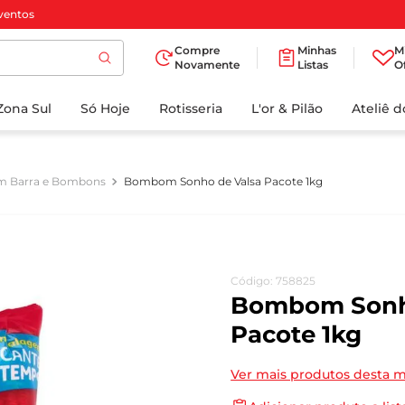
ventos
Compre
Minhas
M
Novamente
Listas
O
TERMOS MAIS
Zona Sul
Só Hoje
BUSCADOS
Rotisseria
L'or & Pilão
Ateliê 
1
º
cafe
2
º
papel higienico
m Barra e Bombons
Bombom Sonho de Valsa Pacote 1kg
3
º
iogurte
4
º
manteiga
5
º
azeite
Código
:
758825
6
º
biscoito
Bombom Sonh
7
º
detergente
Pacote 1kg
8
º
leite
Ver mais produtos desta 
9
º
chocolate