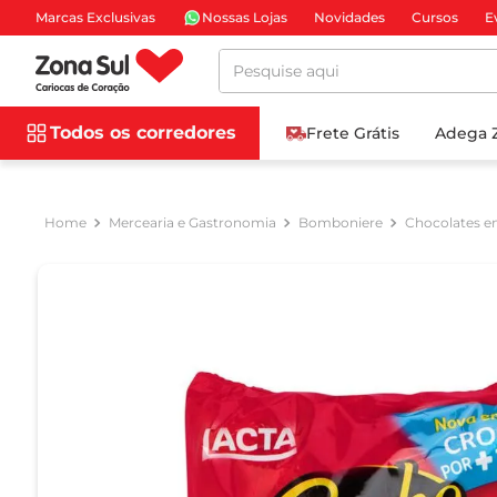
Marcas Exclusivas
Nossas Lojas
Novidades
Cursos
E
Pesquise aqui
Todos os corredores
Frete Grátis
Adega 
Mercearia e Gastronomia
Bomboniere
Chocolates e