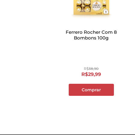
Ferrero Rocher Com 8
Bombons 100g
R$
38
,
90
R$
29
,
99
Comprar