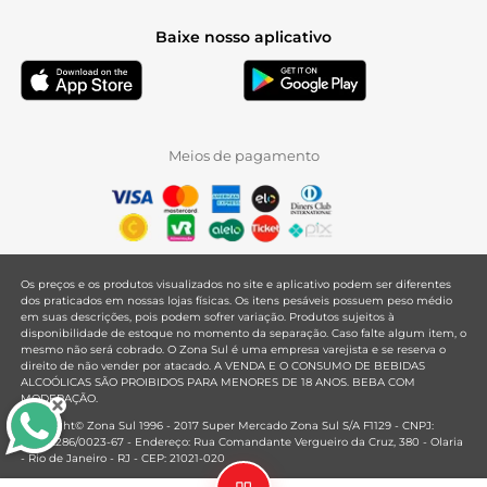
Baixe nosso aplicativo
Meios de pagamento
Os preços e os produtos visualizados no site e aplicativo podem ser diferentes
dos praticados em nossas lojas físicas. Os itens pesáveis possuem peso médio
em suas descrições, pois podem sofrer variação. Produtos sujeitos à
disponibilidade de estoque no momento da separação. Caso falte algum item, o
mesmo não será cobrado. O Zona Sul é uma empresa varejista e se reserva o
direito de não vender por atacado. A VENDA E O CONSUMO DE BEBIDAS
ALCOÓLICAS SÃO PROIBIDOS PARA MENORES DE 18 ANOS. BEBA COM
MODERAÇÃO.
Copyright© Zona Sul 1996 - 2017 Super Mercado Zona Sul S/A F1129 - CNPJ:
33.381.286/0023-67 - Endereço: Rua Comandante Vergueiro da Cruz, 380 - Olaria
- Rio de Janeiro - RJ - CEP: 21021-020
Mantido por