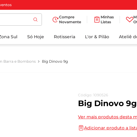
ventos
Compre
Minhas
M
Novamente
Listas
O
TERMOS MAIS
Zona Sul
Só Hoje
BUSCADOS
Rotisseria
L'or & Pilão
Ateliê 
1
º
cafe
2
º
iogurte
m Barra e Bombons
Big Dinovo 9g
3
º
papel higienico
4
º
manteiga
5
º
azeite
Código
:
1090526
6
º
detergente
Big Dinovo 9g
7
º
leite
Ver mais produtos desta 
8
º
biscoito
Adicionar produto a list
9
º
chocolate