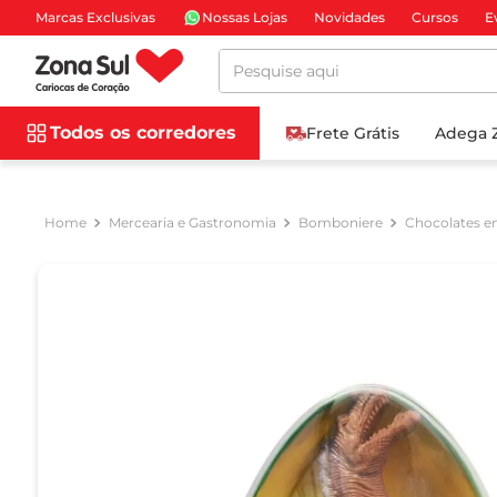
Marcas Exclusivas
Nossas Lojas
Novidades
Cursos
E
Pesquise aqui
Todos os corredores
Frete Grátis
Adega 
Mercearia e Gastronomia
Bomboniere
Chocolates e