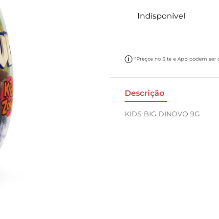
10
º
carne moida
Indisponível
*Preços no Site e App podem ser di
Descrição
KIDS BIG DINOVO 9G