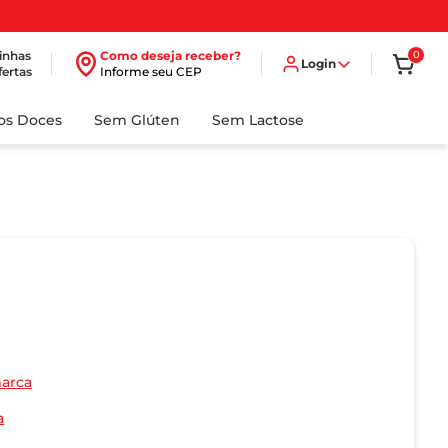
inhas
Como deseja receber?
0
Login
fertas
Informe seu CEP
dos Doces
Sem Glúten
Sem Lactose
marca
a