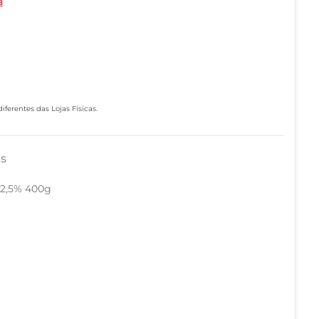
a
ferentes das Lojas Físicas.
as
32,5% 400g