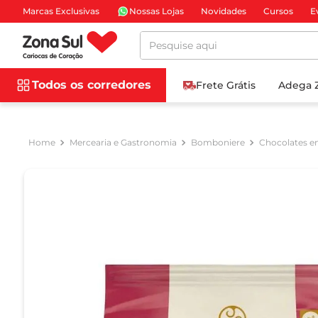
Marcas Exclusivas
Nossas Lojas
Novidades
Cursos
E
Pesquise aqui
Todos os corredores
Frete Grátis
Adega 
Mercearia e Gastronomia
Bomboniere
Chocolates e