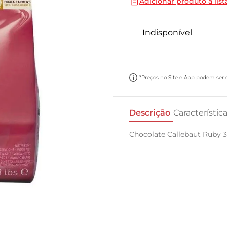
Adicionar produto a list
10
º
cebola
Indisponível
*Preços no Site e App podem ser di
Descrição
Característic
Chocolate Callebaut Ruby 