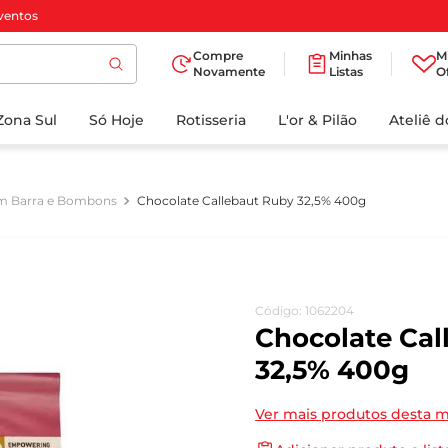
ventos
Compre
Minhas
M
Novamente
Listas
O
TERMOS MAIS
Zona Sul
Só Hoje
BUSCADOS
Rotisseria
L'or & Pilão
Ateliê 
1
º
cafe
2
º
papel higienico
m Barra e Bombons
Chocolate Callebaut Ruby 32,5% 400g
3
º
iogurte
4
º
manteiga
5
º
azeite
Código
:
1062204
6
º
biscoito
Chocolate Cal
7
º
detergente
32,5% 400g
8
º
leite
Ver mais produtos desta 
9
º
chocolate