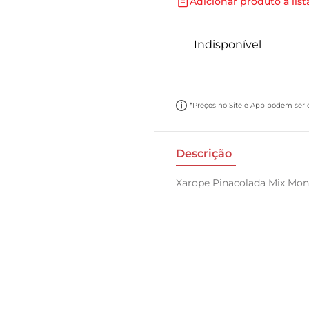
Adicionar produto a list
10
º
papel toalha
Indisponível
*Preços no Site e App podem ser di
Descrição
Xarope Pinacolada Mix Mon