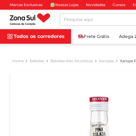
Marcas Exclusivas
Nossas Lojas
Novidades
Cursos
E
Pesquise aqui
Todos os corredores
Frete Grátis
Adega 
Bebidas
Bebidas Não Alcoólicas
Xaropes
Xarope P