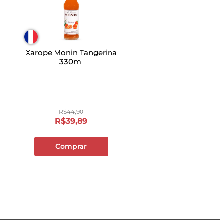
Xarope Monin Tangerina
330ml
R$
44
,
90
R$
39
,
89
Comprar