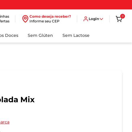
inhas
Como deseja receber?
0
Login
fertas
Informe seu CEP
dos Doces
Sem Glúten
Sem Lactose
lada Mix
marca