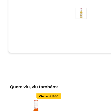
Quem viu, viu também:
Oferta
até
12/08