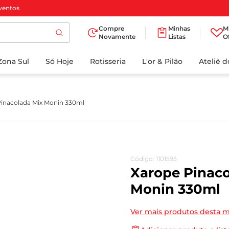
ventos
Compre
Minhas
M
Novamente
Listas
O
TERMOS MAIS
Zona Sul
Só Hoje
BUSCADOS
Rotisseria
L'or & Pilão
Ateliê 
1
º
cafe
2
º
papel higienico
inacolada Mix Monin 330ml
3
º
manteiga
4
º
iogurte
5
º
detergente
Código
:
1101595
6
º
azeite
Xarope Pinaco
7
º
leite
Monin 330ml
8
º
biscoito
Ver mais produtos desta 
9
º
chocolate