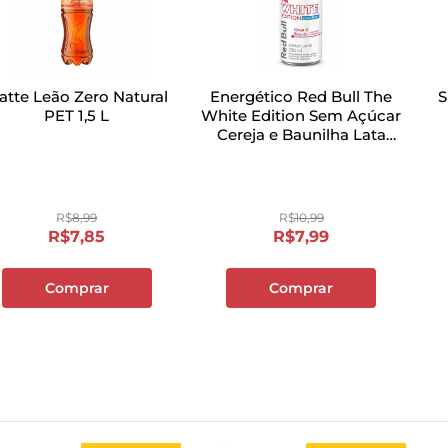
atte Leão Zero Natural
Energético Red Bull The
S
PET 1,5 L
White Edition Sem Açúcar
Cereja e Baunilha Lata
250ml
R$
8
,
99
R$
10
,
99
R$
7
,
85
R$
7
,
99
Comprar
Comprar