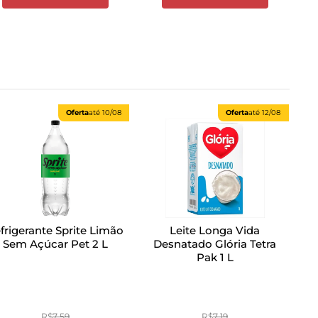
Oferta
até
10/08
Oferta
até
12/08
frigerante Sprite Limão
Leite Longa Vida
Sem Açúcar Pet 2 L
Desnatado Glória Tetra
Pak 1 L
R$
7
,
59
R$
7
,
19