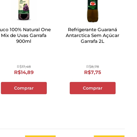
uco 100% Natural One
Refrigerante Guaraná
Mix de Uvas Garrafa
Antarctica Sem Açúcar
900ml
Garrafa 2L
R$
17
,
48
R$
8
,
78
R$
14
,
89
R$
7
,
75
Comprar
Comprar