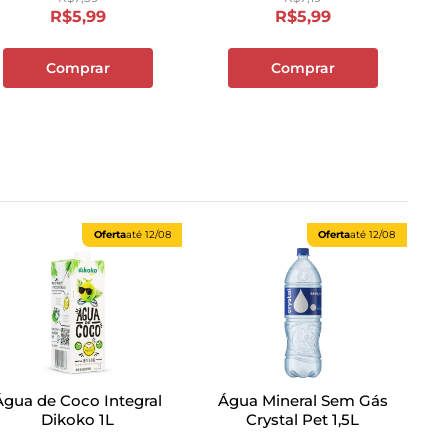
R$
5
,
99
R$
5
,
99
Comprar
Comprar
Oferta
até
12/08
Oferta
até
12/08
Água de Coco Integral
Água Mineral Sem Gás
Dikoko 1L
Crystal Pet 1,5L