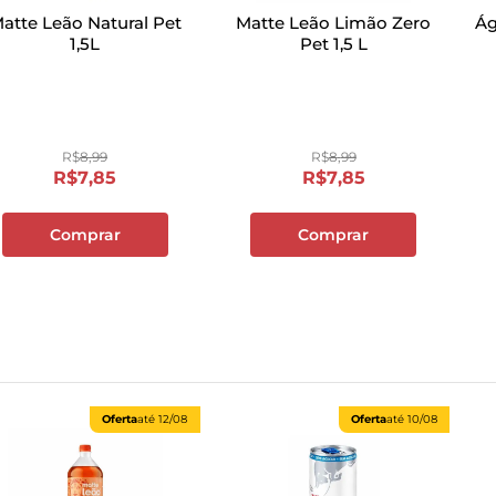
atte Leão Natural Pet
Matte Leão Limão Zero
Ág
1,5L
Pet 1,5 L
R$
8
,
99
R$
8
,
99
R$
7
,
85
R$
7
,
85
Comprar
Comprar
Oferta
até
12/08
Oferta
até
10/08