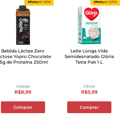
Oferta
até
12/08
Oferta
até
12/08
Bebida Láctea Zero
Leite Longa Vida
ctose Yopro Chocolate
Semidesnatado Glória
15g de Proteína 250ml
Tetra Pak 1 L
R$
10
,
99
R$
7
,
19
R$
8
,
99
R$
5
,
99
Comprar
Comprar