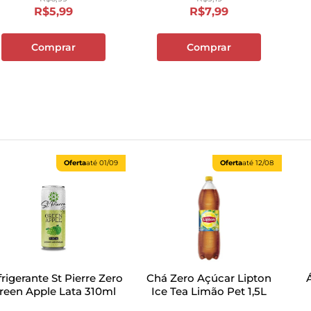
R$
5
,
99
R$
7
,
99
Comprar
Comprar
Oferta
até
01/09
Oferta
até
12/08
rigerante St Pierre Zero
Chá Zero Açúcar Lipton
reen Apple Lata 310ml
Ice Tea Limão Pet 1,5L