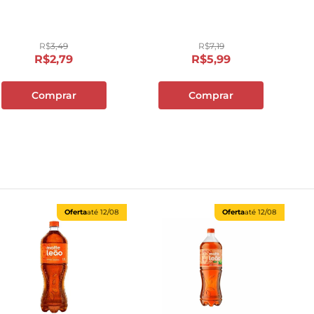
10
º
cebola
R$
3
,
49
R$
7
,
19
R$
2
,
79
R$
5
,
99
Comprar
Comprar
Oferta
até
12/08
Oferta
até
12/08