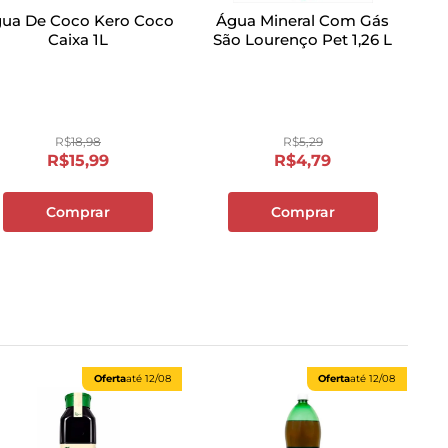
ua De Coco Kero Coco
Água Mineral Com Gás
Caixa 1L
São Lourenço Pet 1,26 L
R$
18
,
98
R$
5
,
29
R$
15
,
99
R$
4
,
79
Comprar
Comprar
Oferta
até
12/08
Oferta
até
12/08