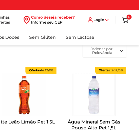
inhas
Como deseja receber?
0
Login
fertas
Informe seu CEP
dos Doces
Sem Glúten
Sem Lactose
ordenar por
Relevância
Oferta
até
12/08
Oferta
até
12/08
tte Leão Limão Pet 1,5L
Água Mineral Sem Gás
Pouso Alto Pet 1,5L