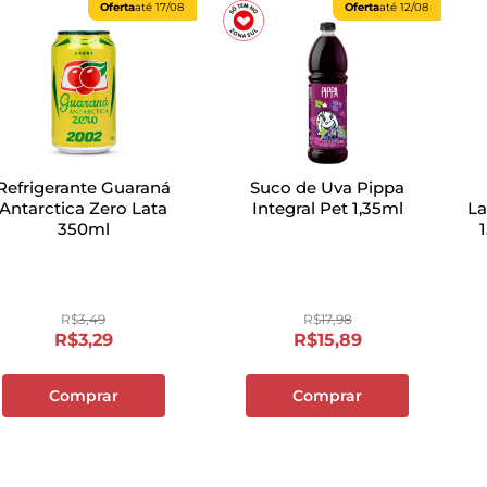
Oferta
até
17/08
Oferta
até
12/08
Refrigerante Guaraná
Suco de Uva Pippa
Antarctica Zero Lata
Integral Pet 1,35ml
La
350ml
R$
3
,
49
R$
17
,
98
R$
3
,
29
R$
15
,
89
Comprar
Comprar