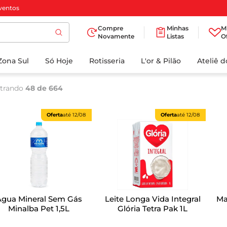
ventos
Compre
Minhas
M
Novamente
Listas
O
TERMOS MAIS
Zona Sul
Só Hoje
BUSCADOS
Rotisseria
L'or & Pilão
Ateliê 
1
º
cafe
trando
48 de 664
2
º
papel higienico
3
º
iogurte
Oferta
até
12/08
Oferta
até
12/08
4
º
manteiga
5
º
azeite
6
º
biscoito
7
º
detergente
Água Mineral Sem Gás
Leite Longa Vida Integral
Ma
8
º
leite
Minalba Pet 1,5L
Glória Tetra Pak 1L
9
º
chocolate