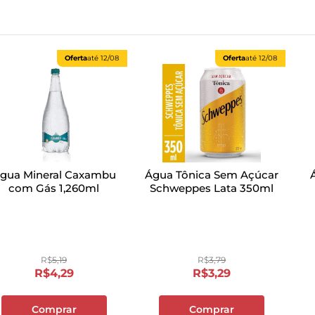
Oferta
até
12/08
Oferta
até
12/08
gua Mineral Caxambu
Água Tônica Sem Açúcar
com Gás 1,260ml
Schweppes Lata 350ml
R$
5
,
19
R$
3
,
79
R$
4
,
29
R$
3
,
29
Comprar
Comprar