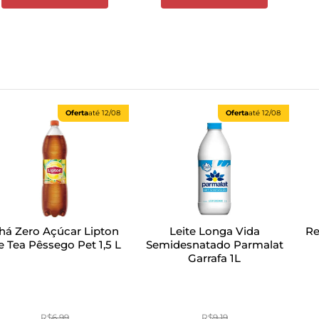
Oferta
até
12/08
Oferta
até
12/08
há Zero Açúcar Lipton
Leite Longa Vida
Re
e Tea Pêssego Pet 1,5 L
Semidesnatado Parmalat
Garrafa 1L
R$
6
,
99
R$
9
,
19