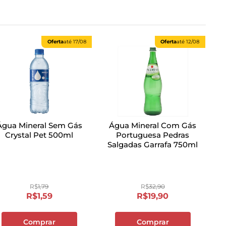
Oferta
até
17/08
Oferta
até
12/08
Água Mineral Sem Gás
Água Mineral Com Gás
Crystal Pet 500ml
Portuguesa Pedras
Salgadas Garrafa 750ml
R$
1
,
79
R$
32
,
90
R$
1
,
59
R$
19
,
90
Comprar
Comprar