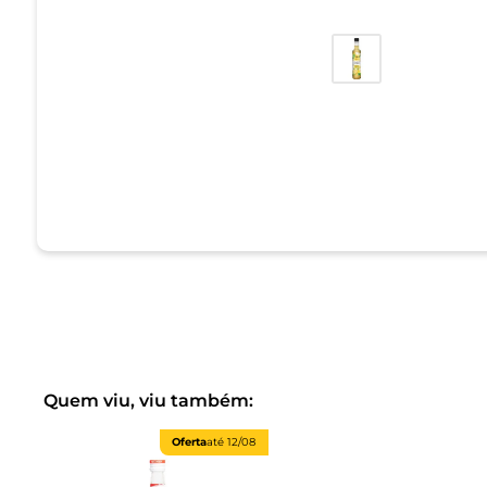
Quem viu, viu também:
Oferta
até
12/08