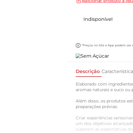
Adicionar produto a list
10
º
cebola
Indisponível
*Preços no Site e App podem ser di
Descrição
Característic
Elaborado com ingredientes
aromas naturais e suco ou p
Além disso, os produtos e
preparações prévias.
Criar experiências sensoria
um dos objetivos alcançado
superam as expectativas d