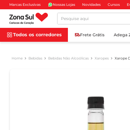
Marcas Exclusivas
Nossas Lojas
Novidades
Cursos
E
Pesquise aqui
Todos os corredores
Frete Grátis
Adega 
Bebidas
Bebidas Não Alcoólicas
Xaropes
Xarope D