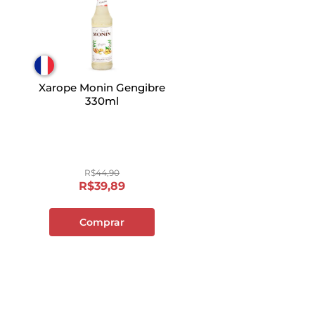
Xarope Monin Gengibre
330ml
R$
44
,
90
R$
39
,
89
Comprar