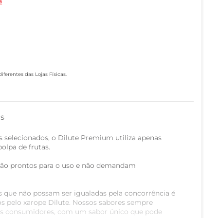
a
ferentes das Lojas Físicas.
as
 selecionados, o Dilute Premium utiliza apenas
olpa de frutas.
stão prontos para o uso e não demandam
is que não possam ser igualadas pela concorrência é
s pelo xarope Dilute. Nossos sabores sempre
os consumidores, com um sabor único que pode