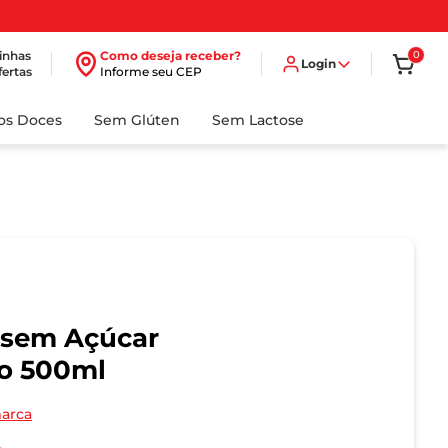
inhas
Como deseja receber?
0
Login
fertas
Informe seu CEP
dos Doces
Sem Glúten
Sem Lactose
 sem Açúcar
no 500ml
marca