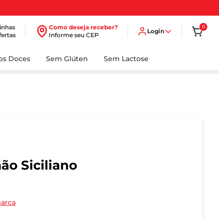
inhas
Como deseja receber?
0
Login
fertas
Informe seu CEP
dos Doces
Sem Glúten
Sem Lactose
ão Siciliano
marca