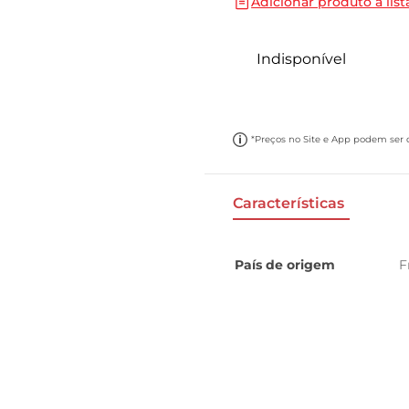
Adicionar produto a list
10
º
papel toalha
Indisponível
*Preços no Site e App podem ser di
Características
País de origem
F