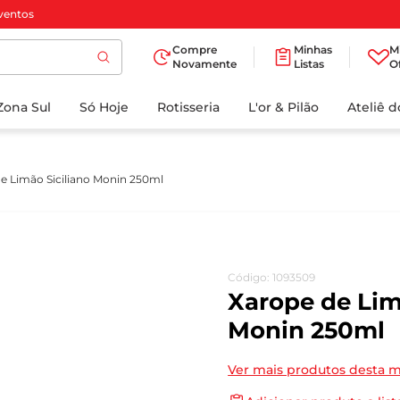
ventos
Compre
Minhas
M
Novamente
Listas
O
TERMOS MAIS
Zona Sul
Só Hoje
BUSCADOS
Rotisseria
L'or & Pilão
Ateliê 
1
º
cafe
2
º
papel higienico
e Limão Siciliano Monin 250ml
3
º
manteiga
4
º
iogurte
5
º
detergente
Código
:
1093509
6
º
azeite
Xarope de Lim
7
º
leite
Monin 250ml
8
º
biscoito
Ver mais produtos desta 
9
º
chocolate