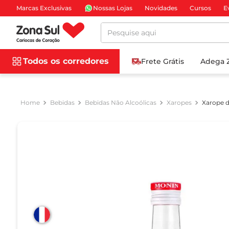
Marcas Exclusivas
Nossas Lojas
Novidades
Cursos
E
Pesquise aqui
Todos os corredores
Frete Grátis
Adega 
Bebidas
Bebidas Não Alcoólicas
Xaropes
Xarope d