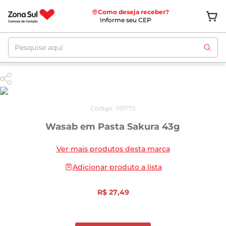
Como deseja receber?
Informe seu CEP
Pesquise aqui
Código
:
1191772
Wasab em Pasta Sakura 43g
Ver mais produtos desta marca
Adicionar produto a lista
R$
27
,
49