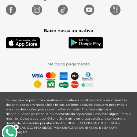
Baixe nosso aplicativo
Meios de pagamento
Os preços e os produtos visualizados no site e aplicativo podem ser diferentes
dos praticados em nossas lojas físicas. Os itens pesáveis possuem peso médio
em suas descrições, pois podem sofrer variação. Produtos sujeitos à
disponibilidade de estoque no momento da separação. Caso falte algum item, o
mesmo não será cobrado. O Zona Sul é uma empresa varejista e se reserva o
direito de não vender por atacado. A VENDA E O CONSUMO DE BEBIDAS
ALCOÓLICAS SÃO PROIBIDOS PARA MENORES DE 18 ANOS. BEBA COM
MODERAÇÃO.