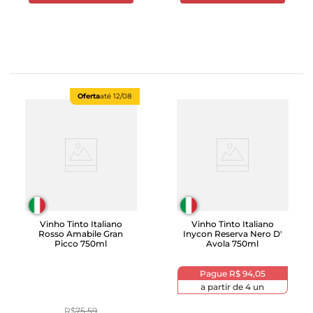
Oferta
até
12/08
Vinho Tinto Italiano
Vinho Tinto Italiano
Rosso Amabile Gran
Inycon Reserva Nero D'
Picco 750ml
Avola 750ml
Pague
R$ 94,05
a partir de
4
un
R$
75
,
59