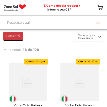
Como deseja receber?
Informe seu CEP
Pesquise aqui
ordenar por
Filtrar
Relevância
Mostrando
48 de 108
Oferta
até
10/08
Oferta
até
12/08
Vinho Tinto Italiano
Vinho Tinto Italiano