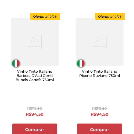
Oferta
até
10/08
Oferta
até
10/08
Vinho Tinto Italiano
Vinho Tinto Italiano
Barbera D'Asti Conti
Piceno Ruviano 750ml
Buneis Garrafa 750ml
R$
112
,
50
R$
112
,
50
R$
94
,
50
R$
94
,
50
Comprar
Comprar