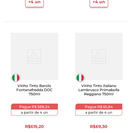
+
4
un
+
4
un
Vinho Tinto Barolo
Vinho Tinto Italiano
Fontanafredda DOC
Lambrusco Primabolla
750ml
Reggiano 750ml
Pague
R$ 588,24
Pague
R$ 65,84
a partir de
4
un
a partir de
4
un
R$
619
,
20
R$
69
,
30