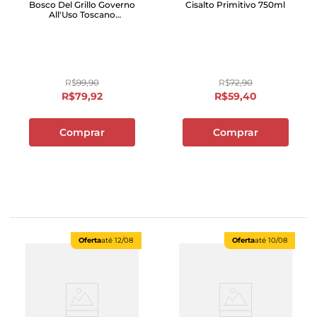
Bosco Del Grillo Governo
Cisalto Primitivo 750ml
All'Uso Toscano
Geográfico 750ml
R$
99
,
90
R$
72
,
90
R$
79
,
92
R$
59
,
40
Comprar
Comprar
Oferta
até
12/08
Oferta
até
10/08