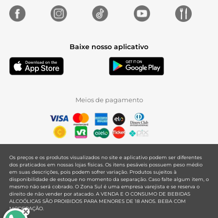
Baixe nosso aplicativo
Meios de pagamento
Os preços e os produtos visualizados no site e aplicativo podem ser diferentes
dos praticados em nossas lojas físicas. Os itens pesáveis possuem peso médio
em suas descrições, pois podem sofrer variação. Produtos sujeitos à
disponibilidade de estoque no momento da separação. Caso falte algum item, o
mesmo não será cobrado. O Zona Sul é uma empresa varejista e se reserva o
direito de não vender por atacado. A VENDA E O CONSUMO DE BEBIDAS
ALCOÓLICAS SÃO PROIBIDOS PARA MENORES DE 18 ANOS. BEBA COM
MODERAÇÃO.