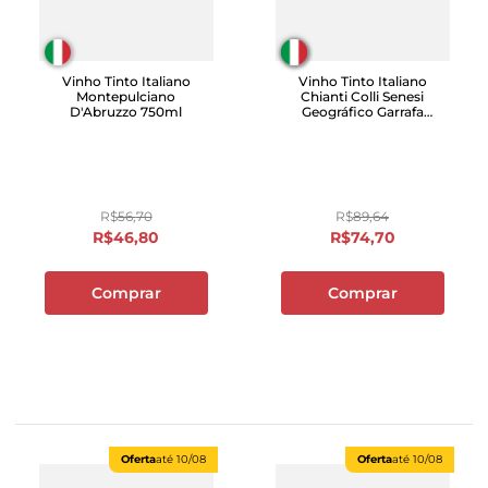
Vinho Tinto Italiano
Vinho Tinto Italiano
Montepulciano
Chianti Colli Senesi
D'Abruzzo 750ml
Geográfico Garrafa
750mL
R$
56
,
70
R$
89
,
64
R$
46
,
80
R$
74
,
70
Comprar
Comprar
Oferta
até
10/08
Oferta
até
10/08