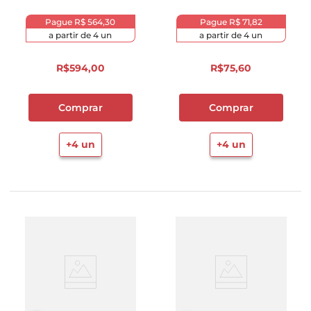
750ml
Pague
R$ 564,30
Pague
R$ 71,82
a partir de
4
un
a partir de
4
un
R$
594
,
00
R$
75
,
60
Comprar
Comprar
+
4
un
+
4
un