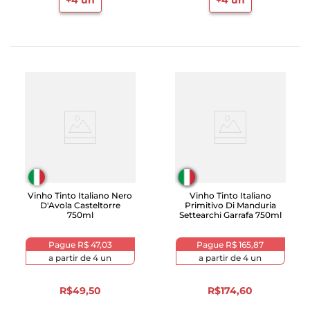
+
4
un
+
4
un
Vinho Tinto Italiano Nero
Vinho Tinto Italiano
D'Avola Casteltorre
Primitivo Di Manduria
750ml
Settearchi Garrafa 750ml
Pague
R$ 47,03
Pague
R$ 165,87
a partir de
4
un
a partir de
4
un
R$
49
,
50
R$
174
,
60