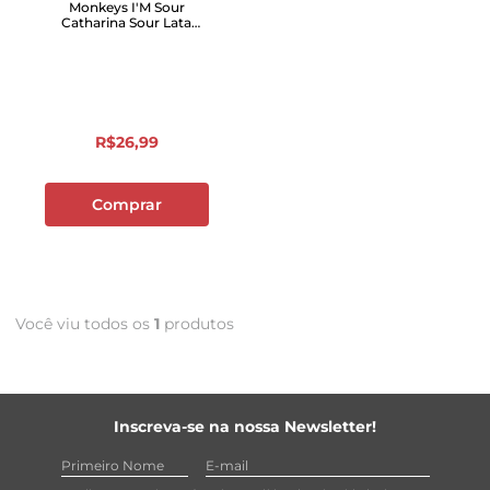
Monkeys I'M Sour
Catharina Sour Lata
475ml
R$
26
,
99
Comprar
Você viu todos os
1
produtos
Inscreva-se na nossa Newsletter!