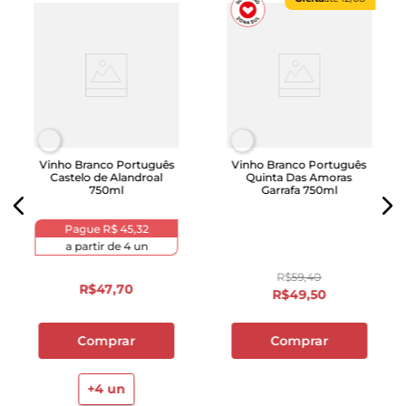
Vinho Branco Português
Vinho Branco Português
Castelo de Alandroal
Quinta Das Amoras
750ml
Garrafa 750ml
Pague
R$ 45,32
a partir de
4
un
R$
59
,
40
R$
47
,
70
R$
49
,
50
Comprar
Comprar
+
4
un