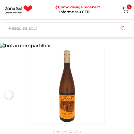
Como deseja receber?
0
Informe seu CEP
Pesquise aqui
Código
:
346730