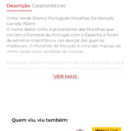
Descrição
Características
Vinho Verde Branco Português Muralhas De Monção
Garrafa 750ml
O nome deste vinho é proveniente das Muralhas que
cercam a fronteira de Portugal com a Espanha e foram
de extrema importância nas épocas das guerras
medievais. O Muralhas de Monção é uma das marcas de
vinho verde mais vendidas do mundo.
Composto predominantemente pela uva Alvarinho, que é
reconhecida como elegante e sofisticada pelos enólogos
e amantes de vinho, este vinho é cítrico e frutado, leve e
VER MAIS
delicado. Com baixo teor alcoólico e ótima acidez, é
excelente como aperitivo e acompanhante de saladas,
peixes e frutos do mar.
Quem viu, viu também:
Oferta
até
12/08