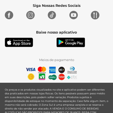
Siga Nossas Redes Sociais
Baixe nosso aplicativo
Meios de pagamento
Os preços e os produtos visualizados no site e aplicativo podem ser diferentes
dos praticados em nossas lojas físicas. Os itens pesáveis possuem peso médio
em suas descrições, pois podem sofrer variação. Produtos sujeitos à
disponibilidade de estoque no momento da separação. Caso falte algum item, o
mesmo não será cobrado. O Zona Sul é uma empresa varejista e se reserva o
direito de não vender por atacado. A VENDA E O CONSUMO DE BEBIDAS
ALCOÓLICAS SÃO PROIBIDOS PARA MENORES DE 18 ANOS. BEBA COM