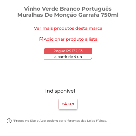
Vinho Verde Branco Português
Muralhas De Monção Garrafa 750ml
Ver mais produtos desta marca
Adicionar produto a lista
Pague
R$ 132,53
a partir de
4
un
Indisponível
+
4
un
*Preços no Site e App podem ser diferentes das Lojas Físicas.