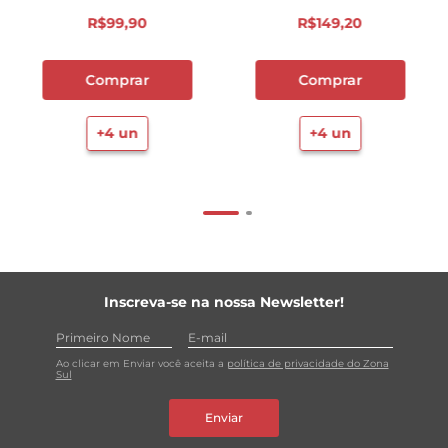
R$
99
,
90
R$
149
,
20
Comprar
Comprar
+
4
un
+
4
un
Inscreva-se na nossa Newsletter!
Ao clicar em Enviar você aceita a
política de privacidade do Zona
Sul
Enviar