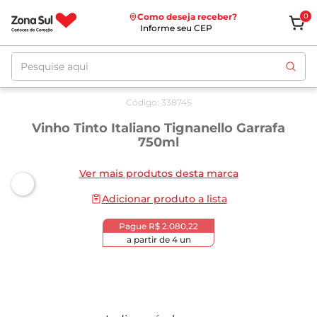
Como deseja receber?
0
Informe seu CEP
Pesquise aqui
Código
:
338745
Vinho Tinto Italiano Tignanello Garrafa
750ml
Ver mais produtos desta marca
Adicionar produto a lista
Pague
R$ 2.080,22
a partir de
4
un