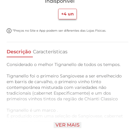
Indisponível
+
4
un
*Preços no Site e App podem ser diferentes das Lojas Físicas.
Descrição
Características
Considerado o melhor Tignanello de todos os tempos.
Tignanello foi o primeiro Sangiovese a ser envelhecido
em barris de carvalho, o primeiro vinho tinto
contemporânea misturada com variedades não
tradicionais (cabernet Especificamente) e um dos
primeiros vinhos tintos da região de Chianti Classico
Tignanello é um marco .
É produzido com uma seleção de Sangiovese, cabernet
sauvignon e cabernet Franc.
VER MAIS
O selo foi projetado por Silvio Coppola em 1974 para o
lançamento de Tignanello em 1971.