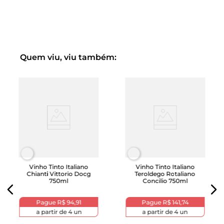
Silvio Coppola foi um importante designer gráfico e de
interiores italiano famoso por seu minimalismo.
Quem viu, viu também:
Vinho Tinto Italiano
Vinho Tinto Italiano
Chianti Vittorio Docg
Teroldego Rotaliano
750ml
Concilio 750ml
Pague
R$ 94,91
Pague
R$ 141,74
a partir de
4
un
a partir de
4
un