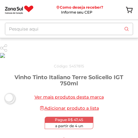
Como deseja receber?
Informe seu CEP
Pesquise aqui
Código
:
5457815
Vinho Tinto Italiano Terre Solicello IGT
750ml
Ver mais produtos desta marca
Adicionar produto a lista
Pague
R$ 47,45
a partir de
4
un