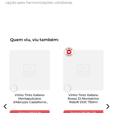
opção para harmonizações cotidianas.
Quem viu, viu também:
Vinho Tinto Italiano
Vinho Tinto Italiano
Montepulciano
Rosso Di Montalcino
d'Abruzzo Casteltorre
Ridolfi DOC 750ml
750ml
Pague
R$ 52,16
Pague
R$ 284,72