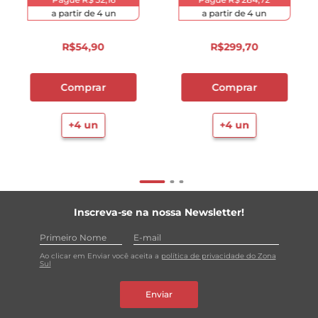
a partir de
4
un
a partir de
4
un
R$
54
,
90
R$
299
,
70
Comprar
Comprar
+
4
un
+
4
un
Inscreva-se na nossa Newsletter!
Ao clicar em Enviar você aceita a
política de privacidade do Zona
Sul
Enviar