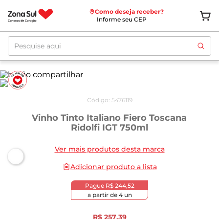
Como deseja receber?
Informe seu CEP
Pesquise aqui
Código
:
5476119
Vinho Tinto Italiano Fiero Toscana
Ridolfi IGT 750ml
Ver mais produtos desta marca
Adicionar produto a lista
Pague
R$ 244,52
a partir de
4
un
R$
257
,
39