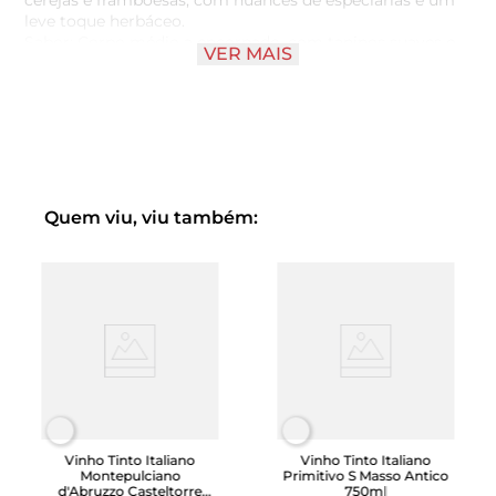
cerejas e framboesas, com nuances de especiarias e um
leve toque herbáceo.
Sabor: Corpo médio a encorpado, com taninos suaves e
VER MAIS
um final frutado e equilibrado.
Cor: Vermelho rubi intenso.
Sugestões de Serviço
Temperatura: Servir entre 16°C e 18°C.
Quem viu, viu também:
Vinho Tinto Italiano
Vinho Tinto Italiano
Montepulciano
Primitivo S Masso Antico
d'Abruzzo Casteltorre
750ml