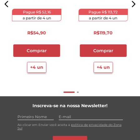
750ml
Pague
R$ 52,16
Pague
R$ 113,72
a partir de
4
un
a partir de
4
un
R$
54
,
90
R$
119
,
70
Comprar
Comprar
+
4
un
+
4
un
Inscreva-se na nossa Newsletter!
Ao clicar em Enviar você aceita a
política de privacidade do Zona
Sul