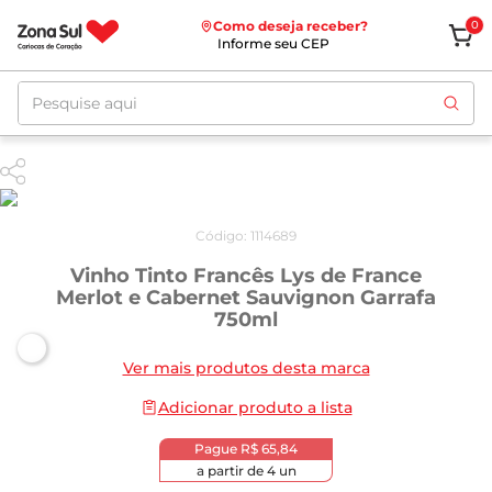
Como deseja receber?
0
Informe seu CEP
Pesquise aqui
Código
:
1114689
Vinho Tinto Francês Lys de France
Merlot e Cabernet Sauvignon Garrafa
750ml
Ver mais produtos desta marca
Adicionar produto a lista
Pague
R$ 65,84
a partir de
4
un