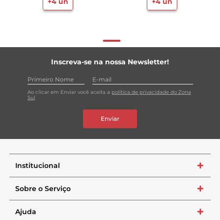
+
4
un
+
4
un
Inscreva-se na nossa Newsletter!
Ao clicar em Enviar você aceita a
política de privacidade do Zona
Sul
Enviar
Institucional
+
Sobre o Serviço
+
Ajuda
+