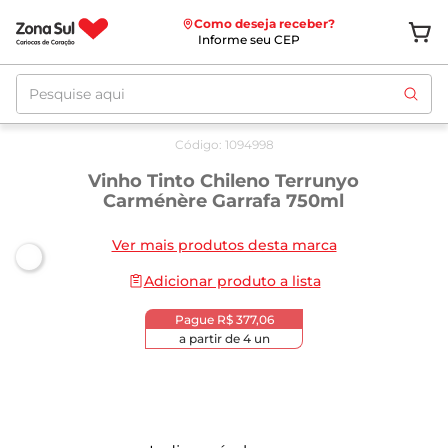
Como deseja receber?
Informe seu CEP
Pesquise aqui
Código
:
1094998
Vinho Tinto Chileno Terrunyo
Carménère Garrafa 750ml
Ver mais produtos desta marca
Adicionar produto a lista
Pague
R$ 377,06
a partir de
4
un