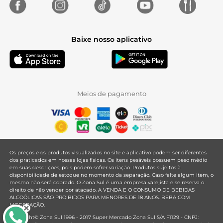
Baixe nosso aplicativo
Meios de pagamento
Os preços e os produtos visualizados no site e aplicativo podem ser diferentes
dos praticados em nossas lojas físicas. Os itens pesáveis possuem peso médio
em suas descrições, pois podem sofrer variação. Produtos sujeitos à
disponibilidade de estoque no momento da separação. Caso falte algum item, o
mesmo não será cobrado. O Zona Sul é uma empresa varejista e se reserva o
direito de não vender por atacado. A VENDA E O CONSUMO DE BEBIDAS
ALCOÓLICAS SÃO PROIBIDOS PARA MENORES DE 18 ANOS. BEBA COM
MODERAÇÃO.
Copyright© Zona Sul 1996 - 2017 Super Mercado Zona Sul S/A F1129 - CNPJ: