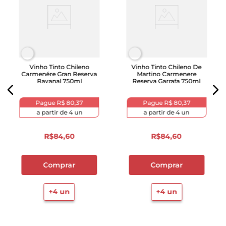
Vinho Tinto Chileno
Vinho Tinto Chileno De
Carmenére Gran Reserva
Martino Carmenere
Ravanal 750ml
Reserva Garrafa 750ml
Pague
R$ 80,37
Pague
R$ 80,37
a partir de
4
un
a partir de
4
un
R$
84
,
60
R$
84
,
60
Comprar
Comprar
+
4
un
+
4
un