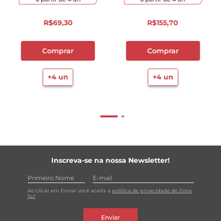
R$
69
,
30
R$
155
,
70
Comprar
Comprar
+
4
un
+
4
un
Inscreva-se na nossa Newsletter!
Ao clicar em Enviar você aceita a
política de privacidade do Zona
Sul
Enviar