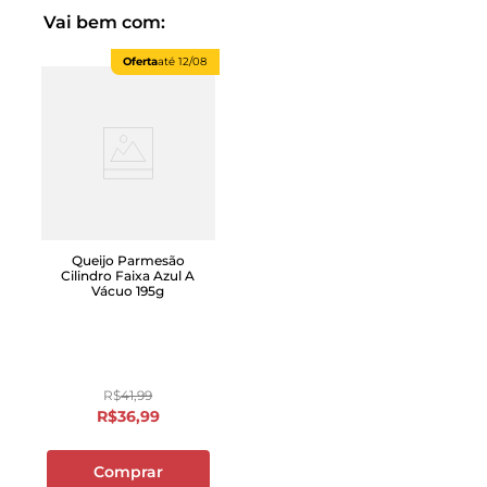
Vai bem com:
Oferta
até
12/08
Queijo Parmesão
Cilindro Faixa Azul A
Vácuo 195g
R$
41
,
99
R$
36
,
99
Comprar