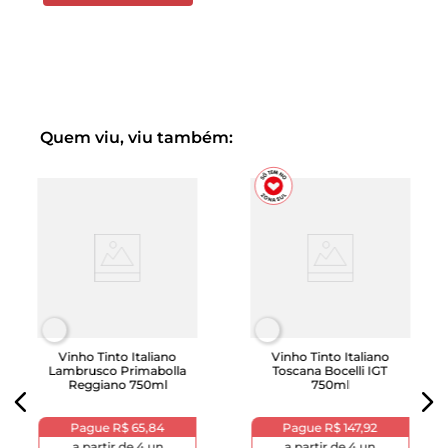
Quem viu, viu também:
Vinho Tinto Italiano
Vinho Tinto Italiano
Lambrusco Primabolla
Toscana Bocelli IGT
Reggiano 750ml
750ml
Pague
R$ 65,84
Pague
R$ 147,92
a partir de
4
un
a partir de
4
un