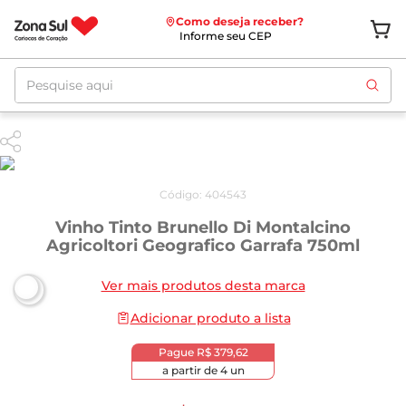
Como deseja receber?
Informe seu CEP
Pesquise aqui
Código
:
404543
Vinho Tinto Brunello Di Montalcino
Agricoltori Geografico Garrafa 750ml
Ver mais produtos desta marca
Adicionar produto a lista
Pague
R$ 379,62
a partir de
4
un