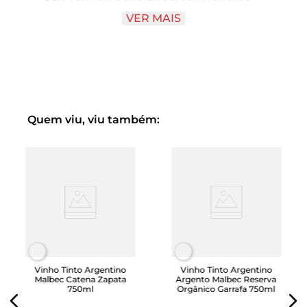
violáceos.
VER MAIS
Aroma:
Notas intensas de frutas escuras,
como ameixas e cerejas, acompanhadas de
nuances de especiarias, chocolate e um leve
toque de carvalho.
Sabor:
Encorpado e estruturado, com
taninos macios e uma acidez equilibrada. O
final é longo e persistente, proporcionando
Quem viu, viu também:
uma experiência gustativa rica e complexa.
Harmonização:
Ideal para acompanhar
carnes vermelhas grelhadas, pratos de caça,
queijos curados e massas com molhos
robustos.
Vinho Tinto Argentino
Vinho Tinto Argentino
Malbec Catena Zapata
Argento Malbec Reserva
750ml
Orgânico Garrafa 750ml