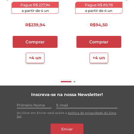
Pague
R$ 227,94
Pague
R$ 89,78
a partir de
4
un
a partir de
4
un
R$
239
,
94
R$
94
,
50
Comprar
Comprar
+
4
un
+
4
un
Inscreva-se na nossa Newsletter!
Ao clicar em Enviar você aceita a
política de privacidade do Zona
Sul
Enviar