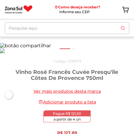
Como deseja receber?
Informe seu CEP
Pesquise aqui
Código
:
978973
Vinho Rosé Francês Cuvée Presqu'île
Côtes De Provence 750ml
Ver mais produtos desta marca
Adicionar produto a lista
Pague
R$ 121,50
a partir de
4
un
R$
127
,
89