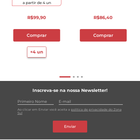
a partir de
4
un
R$
99
,
90
R$
86
,
40
Comprar
Comprar
+
4
un
Inscreva-se na nossa Newsletter!
Ao clicar em Enviar você aceita a
política de privacidade do Zona
Sul
Enviar