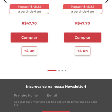
Pague
R$ 45,32
Pague
R$ 45,32
a partir de
4
un
a partir de
4
un
R$
47
,
70
R$
47
,
70
Comprar
Comprar
+
4
un
+
4
un
Inscreva-se na nossa Newsletter!
Ao clicar em Enviar você aceita a
política de privacidade do Zona
Sul