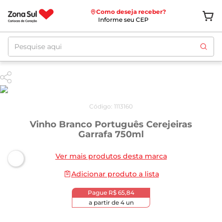
Como deseja receber?
Informe seu CEP
Pesquise aqui
Código
:
1113160
Vinho Branco Português Cerejeiras
Garrafa 750ml
Ver mais produtos desta marca
Adicionar produto a lista
Pague
R$ 65,84
a partir de
4
un