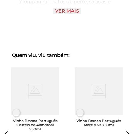
acompanhar pratos de peixe, saladas e
aperitivos.
VER MAIS
Este vinho combina bem com:
Frutos do Mar
: Camarões, lulas e peixes
grelhados.
Saladas
: Saladas verdes com molhos leves.
Aperitivos
: Queijos frescos e tapas.
Quem viu, viu também:
Vinho Branco Português
Vinho Branco Português
Castelo de Alandroal
Maré Viva 750ml
750ml