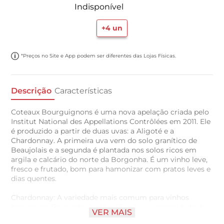
Indisponível
+
4
un
*Preços no Site e App podem ser diferentes das Lojas Físicas.
Descrição
Características
Coteaux Bourguignons é uma nova apelação criada pelo
Institut National des Appellations Contrôlées em 2011. Ele
é produzido a partir de duas uvas: a Aligoté e a
Chardonnay. A primeira uva vem do solo granítico de
Beaujolais e a segunda é plantada nos solos ricos em
argila e calcário do norte da Borgonha. É um vinho leve,
fresco e frutado, bom para hamonizar com pratos leves e
dias quentes.
Chardonnay: A variedade mais comum para vinhos
brancos na Borgonha, conhecida por sua capacidade de
VER MAIS
produzir vinhos ricos e complexos. Aligoté: Uva