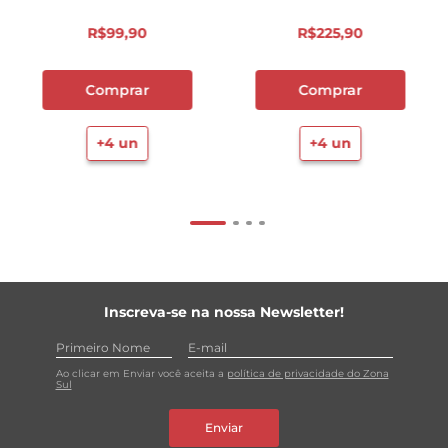
R$
99
,
90
R$
225
,
90
Comprar
Comprar
+
4
un
+
4
un
Inscreva-se na nossa Newsletter!
Ao clicar em Enviar você aceita a
política de privacidade do Zona
Sul
Enviar