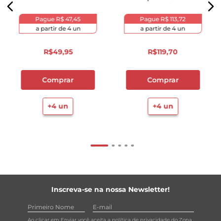
750ml
Pague
R$ 47,45
Pague
R$ 113,72
a partir de
4
un
a partir de
4
un
R$
49
,
95
R$
119
,
70
Comprar
Comprar
+
4
un
+
4
un
Inscreva-se na nossa Newsletter!
Ao clicar em Enviar você aceita a
política de privacidade do Zona