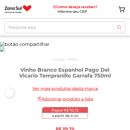
Como deseja receber?
Informe seu CEP
Pesquise aqui
Código
:
1115812
Vinho Branco Espanhol Pago Del
Vicario Tempranillo Garrafa 750ml
Ver mais produtos desta marca
Adicionar produto a lista
Pague
R$ 113,72
a partir de
4
un
R$
119
,
70