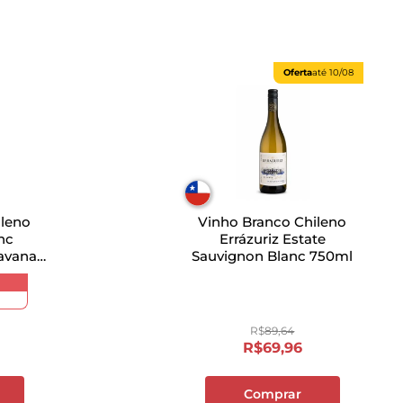
Oferta
até
10/08
ileno
Vinho Branco Chileno
nc
Errázuriz Estate
Ravanal
Sauvignon Blanc 750ml
R$
89
,
64
R$
69
,
96
Comprar