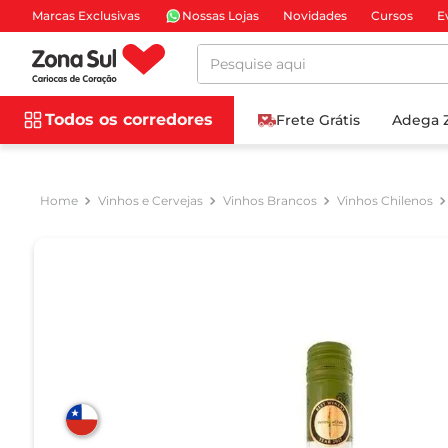
Marcas Exclusivas
Nossas Lojas
Novidades
Cursos
E
Pesquise aqui
Todos os corredores
Frete Grátis
Adega 
Vinhos e Cervejas
Vinhos Brancos
Vinhos Chilenos