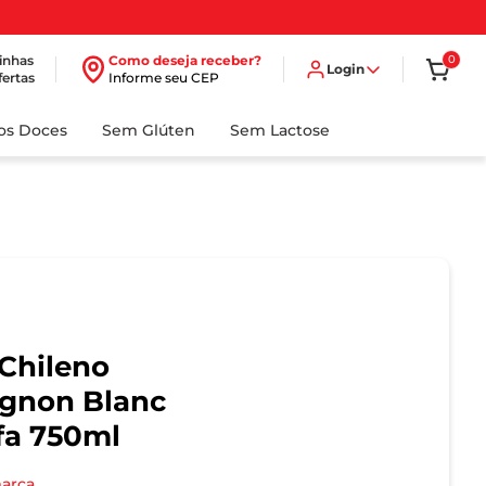
inhas
Como deseja receber?
0
Login
fertas
Informe seu CEP
dos Doces
Sem Glúten
Sem Lactose
Chileno
ignon Blanc
fa 750ml
marca