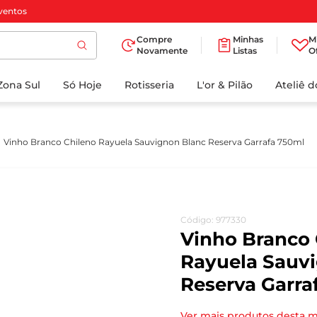
ventos
Compre
Minhas
M
Novamente
Listas
O
TERMOS MAIS
Zona Sul
Só Hoje
BUSCADOS
Rotisseria
L'or & Pilão
Ateliê 
1
º
cafe
2
º
papel higienico
Vinho Branco Chileno Rayuela Sauvignon Blanc Reserva Garrafa 750ml
3
º
manteiga
4
º
iogurte
5
º
detergente
Código
:
977330
6
º
azeite
Vinho Branco 
7
º
leite
Rayuela Sauv
Reserva Garra
8
º
biscoito
9
º
chocolate
Ver mais produtos desta 