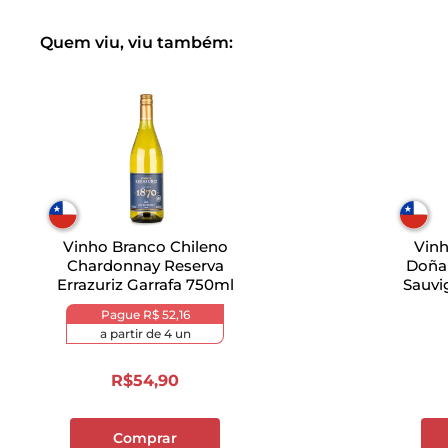
Quem viu, viu também:
Vinho Branco Chileno
Vinh
Chardonnay Reserva
Doña
Errazuriz Garrafa 750ml
Sauvi
Pague
R$ 52,16
a partir de
4
un
R$
54
,
90
Comprar