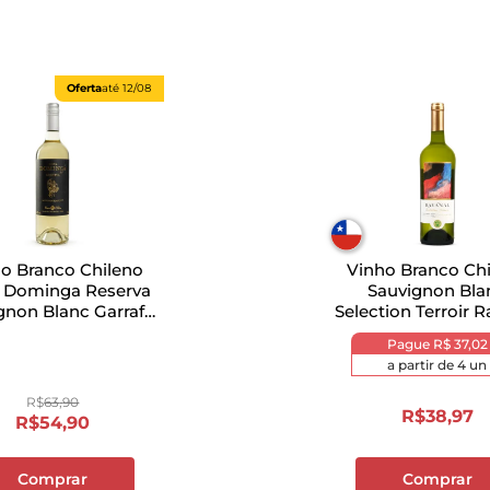
Oferta
até
12/08
o Branco Chileno
Vinho Branco Ch
 Dominga Reserva
Sauvignon Bla
gnon Blanc Garrafa
Selection Terroir 
750ml
750ml
Pague
R$ 37,02
a partir de
4
un
R$
63
,
90
R$
38
,
97
R$
54
,
90
Comprar
Comprar