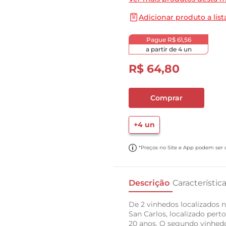
10
º
papel toalha
Adicionar produto a list
Pague
R$ 61,56
a partir de
4
un
R$
64
,
80
Comprar
+
4
un
*Preços no Site e App podem ser di
Descrição
Característic
De 2 vinhedos localizados 
San Carlos, localizado per
20 anos. O segundo vinhedo 