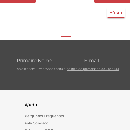
+
4
un
Ao clicar em Enviar você aceita a
política de privacidade do Zona Sul
Ajuda
Perguntas Frequentes
Fale Conosco