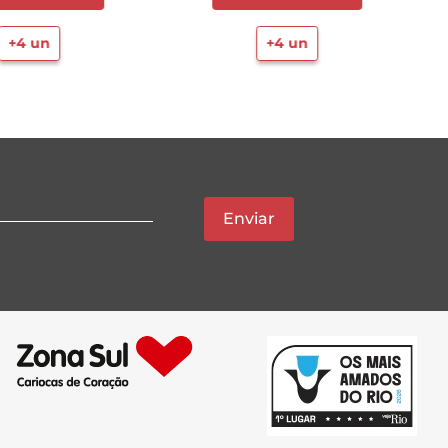
+
4
un
+
4
un
Enviar