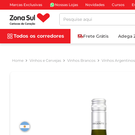
Marcas Exclusivas
Nossas Lojas
Novidades
Cursos
E
Pesquise aqui
Todos os corredores
Frete Grátis
Adega 
Vinhos e Cervejas
Vinhos Brancos
Vinhos Argentinos