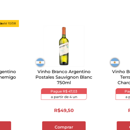
ta
até
10/08
gentino
Vinho Branco Argentino
Vinho B
Enemigo
Postales Sauvignon Blanc
Terr
750ml
Char
Pague
R$ 47,03
Pa
a partir de
4
un
a 
R$
49
,
50
5
Comprar