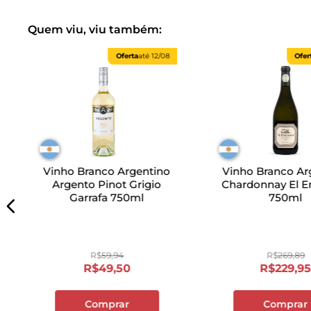
Quem viu, viu também:
Oferta
até
12/08
Ofer
Vinho Branco Argentino
Vinho Branco Ar
Argento Pinot Grigio
Chardonnay El 
Garrafa 750ml
750ml
R$
59
,
94
R$
269
,
89
R$
49
,
50
R$
229
,
9
Comprar
Comprar