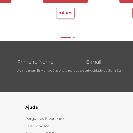
+
4
un
Ao clicar em Enviar você aceita a
política de privacidade do Zona Sul
Ajuda
Perguntas Frequentes
Fale Conosco