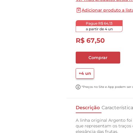
10
º
carne moida
Adicionar produto a list
Pague
R$ 64,13
a partir de
4
un
R$
67
,
50
Comprar
+
4
un
*Preços no Site e App podem ser di
Descrição
Característic
A linha original Argento f
que representam os traços d
elegância das frutas.