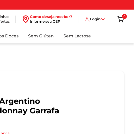
inhas
Como deseja receber?
0
Login
fertas
Informe seu CEP
dos Doces
Sem Glúten
Sem Lactose
 Argentino
donnay Garrafa
marca