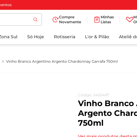
ventos
Compre
Minhas
M
Novamente
Listas
O
TERMOS MAIS
Zona Sul
Só Hoje
BUSCADOS
Rotisseria
L'or & Pilão
Ateliê 
1
º
cafe
2
º
iogurte
Vinho Branco Argentino Argento Chardonnay Garrafa 750ml
3
º
papel higienico
4
º
manteiga
5
º
azeite
Código
:
5450497
6
º
detergente
Vinho Branco
7
º
leite
Argento Char
750ml
8
º
biscoito
9
º
chocolate
Ver mais produtos desta 