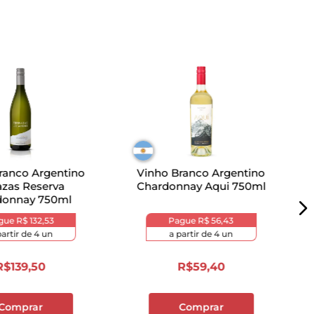
ranco Argentino
Vinho Branco Argentino
azas Reserva
Chardonnay Aqui 750ml
donnay 750ml
gue
R$ 132,53
Pague
R$ 56,43
partir de
4
un
a partir de
4
un
R$
139
,
50
R$
59
,
40
Comprar
Comprar