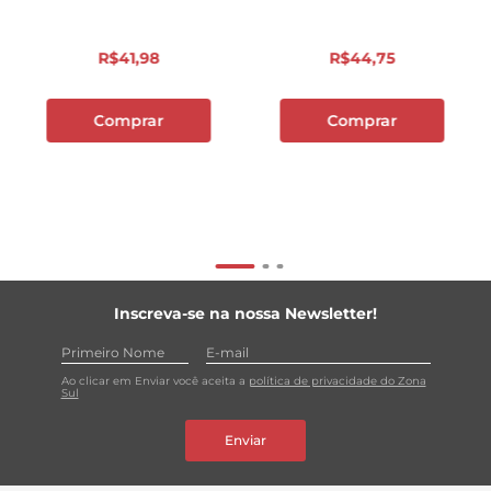
R$
41
,
98
R$
44
,
75
Comprar
Comprar
Inscreva-se na nossa Newsletter!
Ao clicar em Enviar você aceita a
política de privacidade do Zona
Sul
Enviar