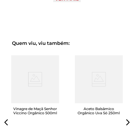
partir de uvas orgânicas selecionadas, esse vinagre é
envelhecido em barris de carvalho, o que confere um
aroma e sabor únicos. É perfeito para temperar saladas,
realçar o sabor de carnes e legumes grelhados, e até
mesmo para ser utilizado em molhos e marinadas.
Quem viu, viu também:
Vinagre de Maçã Senhor
Aceto Balsâmico
Viccino Orgânico 500ml
Orgânico Uva Só 250ml