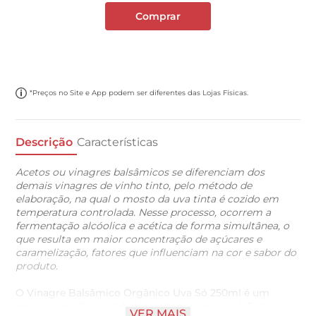
Comprar
*Preços no Site e App podem ser diferentes das Lojas Físicas.
Descrição
Características
Acetos ou vinagres balsâmicos se diferenciam dos
demais vinagres de vinho tinto, pelo método de
elaboração, na qual o mosto da uva tinta é cozido em
temperatura controlada. Nesse processo, ocorrem a
fermentação alcóolica e acética de forma simultânea, o
que resulta em maior concentração de açúcares e
caramelização, fatores que influenciam na cor e sabor do
produto.
O Vinagre Balsâmico Orgânico Uva Só 250ml é um
produto de alta qualidade e sabor excepcional. Feito a
VER MAIS