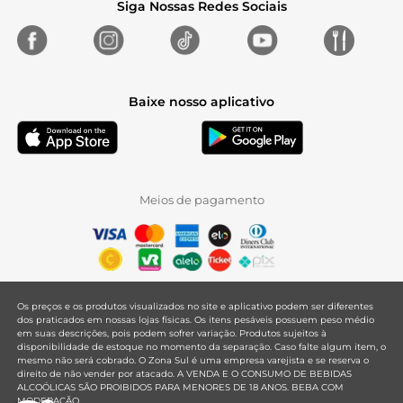
Siga Nossas Redes Sociais
Baixe nosso aplicativo
Meios de pagamento
Os preços e os produtos visualizados no site e aplicativo podem ser diferentes
dos praticados em nossas lojas físicas. Os itens pesáveis possuem peso médio
em suas descrições, pois podem sofrer variação. Produtos sujeitos à
disponibilidade de estoque no momento da separação. Caso falte algum item, o
mesmo não será cobrado. O Zona Sul é uma empresa varejista e se reserva o
direito de não vender por atacado. A VENDA E O CONSUMO DE BEBIDAS
ALCOÓLICAS SÃO PROIBIDOS PARA MENORES DE 18 ANOS. BEBA COM
MODERAÇÃO.