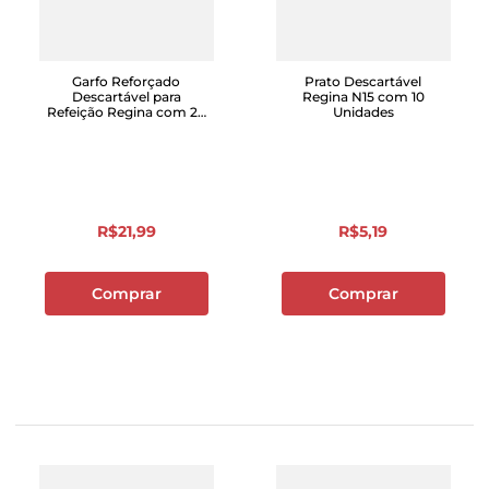
Garfo Reforçado
Prato Descartável
Descartável para
Regina N15 com 10
Refeição Regina com 20
Unidades
Unidades
R$
21
,
99
R$
5
,
19
Comprar
Comprar