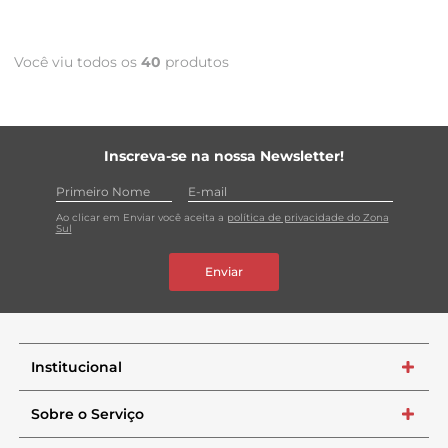
Você viu todos os
40
produtos
Inscreva-se na nossa Newsletter!
Ao clicar em Enviar você aceita a
política de privacidade do Zona
Sul
Enviar
Institucional
+
Sobre o Serviço
+