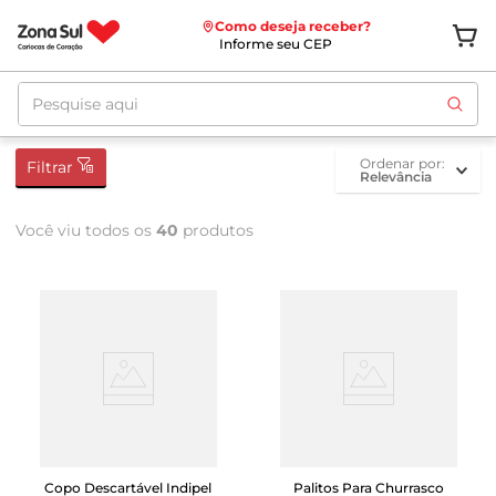
Como deseja receber?
Informe seu CEP
Pesquise aqui
ordenar por
Filtrar
Relevância
Você viu todos os
40
produtos
Copo Descartável Indipel
Palitos Para Churrasco