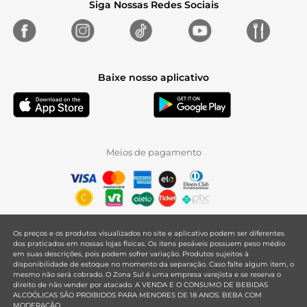
Siga Nossas Redes Sociais
Baixe nosso aplicativo
Meios de pagamento
Os preços e os produtos visualizados no site e aplicativo podem ser diferentes
dos praticados em nossas lojas físicas. Os itens pesáveis possuem peso médio
em suas descrições, pois podem sofrer variação. Produtos sujeitos à
disponibilidade de estoque no momento da separação. Caso falte algum item, o
mesmo não será cobrado. O Zona Sul é uma empresa varejista e se reserva o
direito de não vender por atacado. A VENDA E O CONSUMO DE BEBIDAS
ALCOÓLICAS SÃO PROIBIDOS PARA MENORES DE 18 ANOS. BEBA COM
MODERAÇÃO.