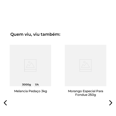
Textura crocante e suculenta
Ideal para lanches, sobremesas ou para adoçar o
seu dia de forma saudável
Rica em antioxidantes e vitaminas
Quem viu, viu também:
3000g
1/4
Melancia Pedaço 3kg
Morango Especial Para
Fondue 250g