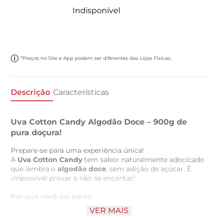
Indisponível
*Preços no Site e App podem ser diferentes das Lojas Físicas.
Descrição
Características
Uva Cotton Candy Algodão Doce – 900g de
pura doçura!
Prepare-se para uma experiência única!
A
Uva Cotton Candy
tem sabor naturalmente adocicado
que lembra o
algodão doce
, sem adição de açúcar. É
impossível provar e não se encantar!
Por que você vai amar:
VER MAIS
Sabor doce e leve, 100% natural