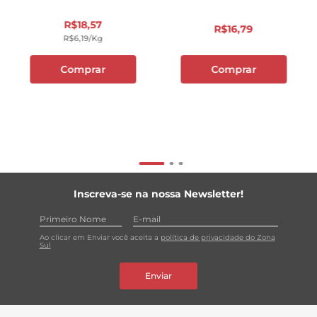
R$
18
,
57
R$
16
,
79
R$
6
,
19
/kg
Comprar
Comprar
Inscreva-se na nossa Newsletter!
Ao clicar em Enviar você aceita a
política de privacidade do Zona
Sul
Enviar