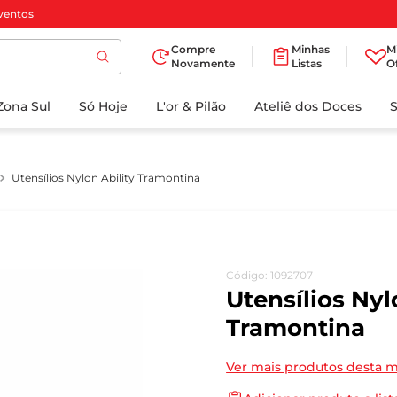
ventos
Compre
Minhas
M
Novamente
Listas
O
TERMOS MAIS
Zona Sul
Só Hoje
BUSCADOS
L'or & Pilão
Ateliê dos Doces
1
º
cafe
2
º
papel higienico
Utensílios Nylon Ability Tramontina
3
º
iogurte
4
º
manteiga
5
º
detergente
Código
:
1092707
6
º
azeite
Utensílios Nyl
7
º
biscoito
Tramontina
8
º
leite
Ver mais produtos desta 
9
º
chocolate