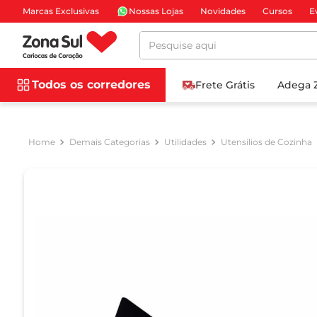
Marcas Exclusivas
Nossas Lojas
Novidades
Cursos
E
Pesquise aqui
Todos os corredores
Frete Grátis
Adega 
Demais Categorias
Utilidades
Utensílios de Cozinha