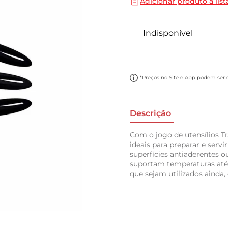
Adicionar produto a list
10
º
cebola
Indisponível
*Preços no Site e App podem ser di
Descrição
Com o jogo de utensílios T
ideais para preparar e serv
superfícies antiaderentes ou
suportam temperaturas até
que sejam utilizados ainda