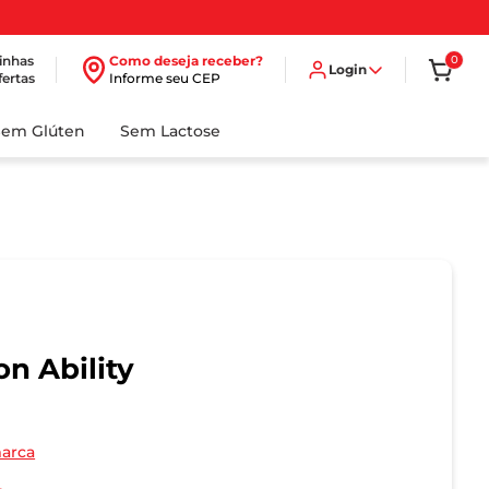
inhas
Como deseja receber?
0
Login
fertas
Informe seu CEP
Sem Glúten
Sem Lactose
on Ability
marca