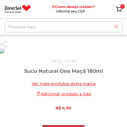
Como deseja receber?
0
Informe seu CEP
Pesquise aqui
Código
:
1064126
Suco Natural One Maçã 180ml
Ver mais produtos desta marca
Adicionar produto a lista
R$
4
,
90