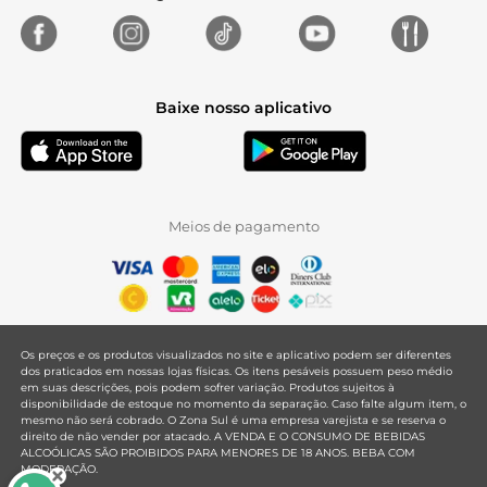
Baixe nosso aplicativo
Meios de pagamento
Os preços e os produtos visualizados no site e aplicativo podem ser diferentes
dos praticados em nossas lojas físicas. Os itens pesáveis possuem peso médio
em suas descrições, pois podem sofrer variação. Produtos sujeitos à
disponibilidade de estoque no momento da separação. Caso falte algum item, o
mesmo não será cobrado. O Zona Sul é uma empresa varejista e se reserva o
direito de não vender por atacado. A VENDA E O CONSUMO DE BEBIDAS
ALCOÓLICAS SÃO PROIBIDOS PARA MENORES DE 18 ANOS. BEBA COM
MODERAÇÃO.